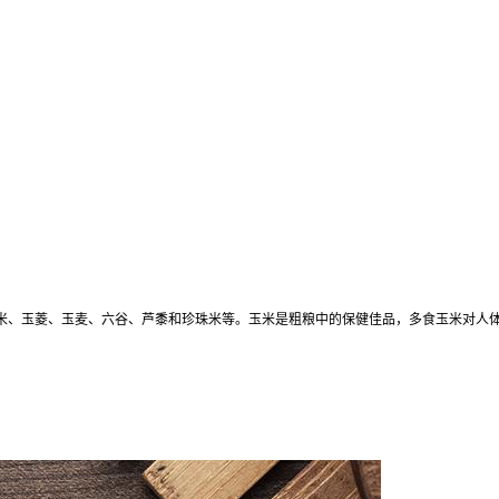
米、玉菱、玉麦、六谷、芦黍和珍珠米等。玉米是粗粮中的保健佳品，多食玉米对人