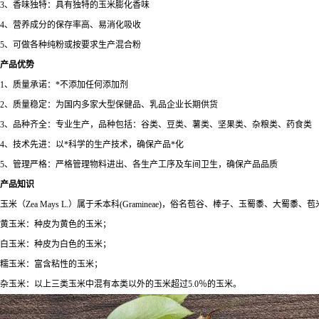
3
、香味独特：具有独特的玉米膨化香味
4
、营养成分的保存率高、易消化吸收
5
、可做各种纯粉或按要求生产混合粉
产品优势
1
、质量承诺：
*
不添加任何添加剂
2
、质量稳定：为国内多家大型保健品、乳品企业长期供货
3
、品种齐全：专业生产，品种包括：谷类、豆类、薯类、坚果类、杂粮类、药食类
4
、技术先进：以*科学的生产技术，确保产品*化
5
、管理严格：严格管理物料进出、各生产工序及车间卫生，确保产品品质
产品知识
玉米（
Zea Mays L.
）属于禾本科
(Gramineae)
，俗名苞谷、棒子、玉蜀黍、大蜀黍、苞
黄玉米：种皮为黄色的玉米；
白玉米：种皮为白色的玉米；
糯玉米：富含粘性的玉米；
杂玉米：以上三类玉米中混有本类以外的玉米超过
5.0
％的玉米。