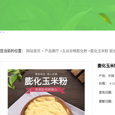
<
>
您当前的位置：
网站首页
>
产品展厅
>
五谷杂粮膨化粉
>
膨化玉米粉 脱
膨化玉米
产地：
中国
价格：
￥18
发布日期：
更新日期：