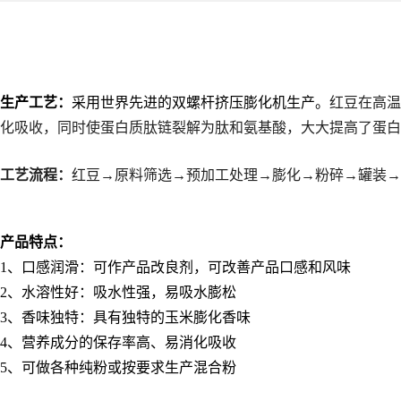
生产工艺：
采用世界先进的双螺杆挤压膨化机生产。
红豆在高温
化吸收，同时使蛋白质肽链裂解为肽和氨基酸，大大提高了蛋白
工艺流程：
红豆→原料筛选→预加工处理→膨化→粉碎→罐装→
产品特点：
1
、口感润滑：可作产品改良剂，可改善产品口感和风味
2
、水溶性好：吸水性强，易吸水膨松
3
、香味独特：具有独特的玉米膨化香味
4
、营养成分的保存率高、易消化吸收
5
、可做各种纯粉或按要求生产混合粉