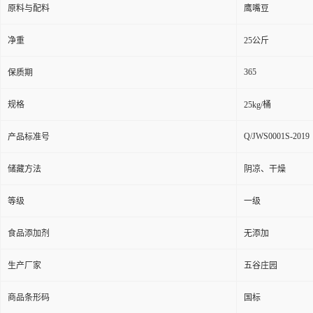
原料与配料
鹰嘴豆
净重
25公斤
365
保质期
规格
25kg/桶
Q/JWS0001S-2019
产品标准号
储藏方法
阴凉、干燥
等级
一级
食品添加剂
无添加
生产厂家
五谷庄园
商品条形码
国标