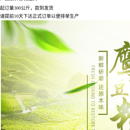
起订量
300
公斤，款到发货
请提前
10
天下达正式订单以便排单生产