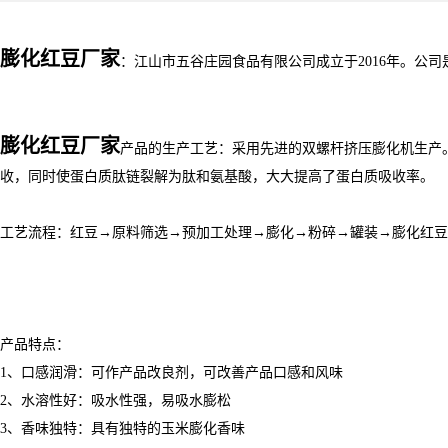
膨化红豆厂家
：江山市五谷庄园食品有限公司成立于2016年。公
膨化红豆厂家
产品的生产工艺：采用先进的双螺杆挤压膨化机生产
收，同时使蛋白质肽链裂解为肽和氨基酸，大大提高了蛋白质吸收率。
工艺流程：红豆→原料筛选→预加工处理→膨化→粉碎→罐装→膨化红豆
产品特点：
1、口感润滑：可作产品改良剂，可改善产品口感和风味
2、水溶性好：吸水性强，易吸水膨松
3、香味独特：具有独特的玉米膨化香味