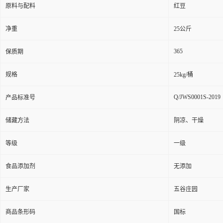
原料与配料
红豆
净重
25公斤
365
保质期
规格
25kg/桶
Q/JWS0001S-2019
产品标准号
储藏方法
阴凉、干燥
等级
一级
食品添加剂
无添加
生产厂家
五谷庄园
商品条形码
国标