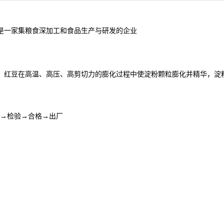
司是一家集粮食深加工和食品生产与研发的企业
。红豆在高温、高压、高剪切力的膨化过程中使淀粉颗粒膨化并精华，淀
→检验→合格→出厂