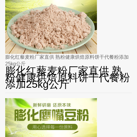
膨化红藜麦粉厂家直供 熟粉健康烘焙原料饼干代餐粉添加
25kg公斤
膨化红藜麦粉厂家直供 熟
粉健康烘焙原料饼干代餐粉
添加25kg公斤