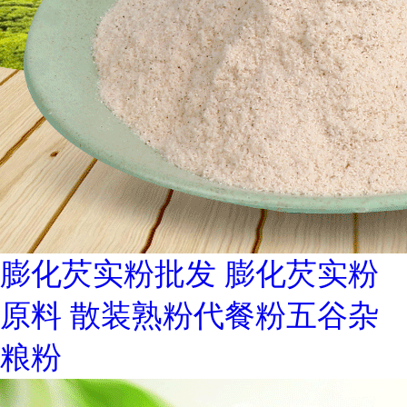
膨化芡实粉批发 膨化芡实粉
原料 散装熟粉代餐粉五谷杂
粮粉