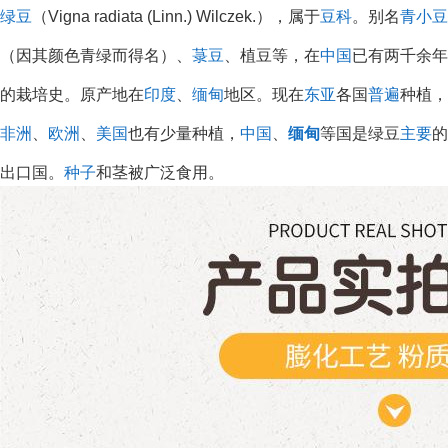
绿豆
（Vigna radiata (Linn.) Wilczek.），属于
豆科
。别名
青小豆
（因其颜色青绿而得名）、
菉豆
、植豆等，在
中国
已有两千余年
的栽培史。原产地在
印度
、
缅甸
地区。现在
东亚
各国
普遍
种植，
非洲
、
欧洲
、
美国
也有少量种植，
中国
、
缅甸
等国是绿豆
主要
的
出口国。
种子
和茎被广泛食用。