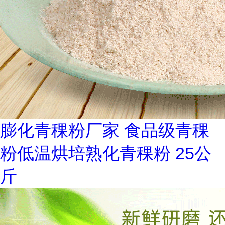
膨化青稞粉厂家 食品级青稞
粉低温烘培熟化青稞粉 25公
斤