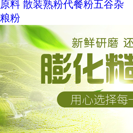
原料 散装熟粉代餐粉五谷杂
粮粉