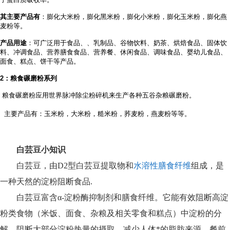
其主要产品有
：膨化大米粉，膨化黑米粉，膨化小米粉，膨化玉米粉，膨化燕
麦粉等。
产品用途
：可广泛用于食品、
、乳制品、谷物饮料、奶茶、烘焙食品、固体饮
料、冲调食品、营养膳食食品、营养餐、休闲食品、调味食品、婴幼儿食品、
面食、糕点、饼干等产品。
2
：粮食碾磨粉系列
粮食碾磨粉应用世界脉冲除尘粉碎机来生产各种五谷杂粮碾磨粉。
主要产品有：玉米粉，大米粉，糙米粉，荞麦粉，燕麦粉等等。
白芸豆小知识
白芸豆，由D2型白芸豆提取物和
水溶性膳食纤维
组成，是
一种天然的淀粉阻断食品.
白芸豆富含α-淀粉酶抑制剂和膳食纤维。它能有效阻断高淀
粉类食物（米饭、面食、杂粮及相关零食和糕点）中淀粉的分
解，阻断大部分淀粉热量的摄取，减少人体*的脂肪来源。餐前