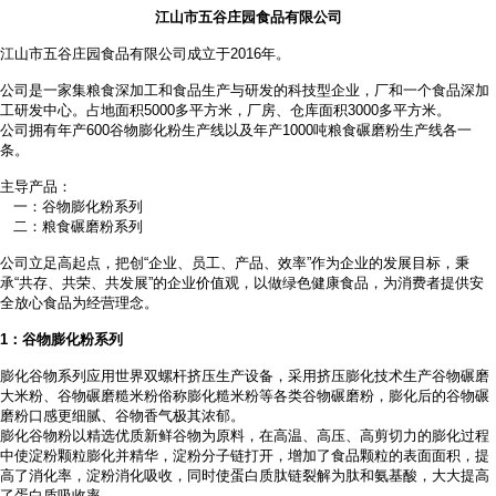
江山市五谷庄园食品有限公司
江山市五谷庄园食品有限公司成立于2016年。
公司是一家集粮食深加工和食品生产与研发的科技型企业，厂和一个食品深加
工研发中心。占地面积
5000多平方米，厂房、仓库面积3000多平方米。
公司拥有年产
600谷物膨化粉生产线以及年产1000吨粮食碾磨粉生产线各一
条。
主导产品：
一：谷物膨化粉系列
二：粮食碾磨粉系列
公司立足高起点，把创
“企业、员工、产品、效率”作为企业的发展目标，秉
承“共存、共荣、共发展”的企业价值观，以做绿色健康食品，为消费者提供安
全放心食品为经营理念。
1
：谷物膨化粉系列
膨化谷物系列应用世界双螺杆挤压生产设备，采用挤压膨化技术生产谷物碾磨
大米粉、谷物碾磨糙米粉俗称膨化糙米粉等各类谷物碾磨粉，膨化后的谷物碾
磨粉口感更细腻、谷物香气极其浓郁。
膨化谷物粉以精选优质新鲜谷物为原料，在高温、高压、高剪切力的膨化过程
中使淀粉颗粒膨化并精华，淀粉分子链打开，增加了食品颗粒的表面面积，提
高了消化率，淀粉消化吸收，同时使蛋白质肽链裂解为肽和氨基酸，大大提高
了蛋白质吸收率。