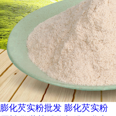
膨化芡实粉批发 膨化芡实粉