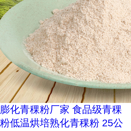
膨化青稞粉厂家 食品级青稞
粉低温烘培熟化青稞粉 25公