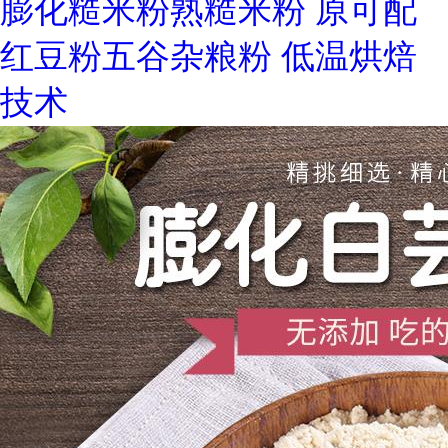
膨化糙米粉熟糙米粉 原可配
红豆粉五谷杂粮粉 低温烘焙
技术