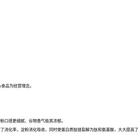
心食品为经营理念。
磨粉口感更细腻、谷物香气极其浓郁。
高了消化率，淀粉消化吸收，同时使蛋白质肽链裂解为肽和氨基酸，大大提高了