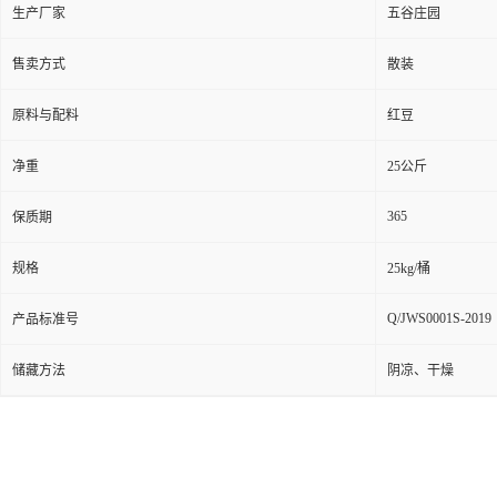
生产厂家
五谷庄园
售卖方式
散装
原料与配料
红豆
净重
25公斤
365
保质期
规格
25kg/桶
Q/JWS0001S-2019
产品标准号
储藏方法
阴凉、干燥