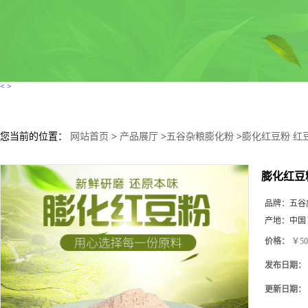
<
>
您当前的位置：
网站首页
>
产品展厅
>
五谷杂粮膨化粉
>
膨化红豆粉 红
膨化红豆
品牌：
五谷
产地：
中国
价格：
￥50
发布日期：
更新日期：