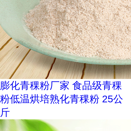
膨化青稞粉厂家 食品级青稞
粉低温烘培熟化青稞粉 25公
斤