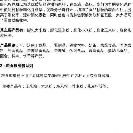
膨化谷物粉以精选优质新鲜谷物为原料，在高温、高压、高剪切力的膨化过程
中使淀粉颗粒膨化并精华，淀粉分子链打开，增加了食品颗粒的表面面积，提
高了消化率，淀粉消化吸收，同时使蛋白质肽链裂解为肽和氨基酸，大大提高
了蛋白质吸收率。
其主要产品有
：膨化大米粉，膨化黑米粉，膨化小米粉，膨化玉米粉，膨化燕
麦粉等。
产品用途
：可广泛用于食品、
、乳制品、谷物饮料、奶茶、烘焙食品、固体饮
料、冲调食品、营养膳食食品、营养餐、休闲食品、调味食品、婴幼儿食品、
面食、糕点、饼干等产品。
2
：粮食碾磨粉系列
粮食碾磨粉应用世界脉冲除尘粉碎机来生产各种五谷杂粮碾磨粉。
主要产品有：玉米粉，大米粉，糙米粉，荞麦粉，燕麦粉等等。