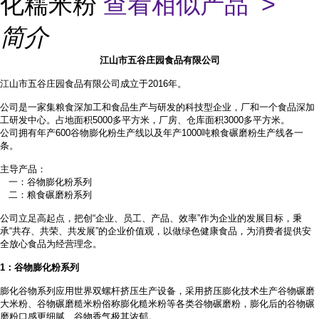
化糯米粉
查看相似产品 >
简介
江山市五谷庄园食品有限公司
江山市五谷庄园食品有限公司成立于2016年。
公司是一家集粮食深加工和食品生产与研发的科技型企业，厂和一个食品深加
工研发中心。占地面积
5000多平方米，厂房、仓库面积3000多平方米。
公司拥有年产
600谷物膨化粉生产线以及年产1000吨粮食碾磨粉生产线各一
条。
主导产品：
一：谷物膨化粉系列
二：粮食碾磨粉系列
公司立足高起点，把创
“企业、员工、产品、效率”作为企业的发展目标，秉
承“共存、共荣、共发展”的企业价值观，以做绿色健康食品，为消费者提供安
全放心食品为经营理念。
1
：谷物膨化粉系列
膨化谷物系列应用世界双螺杆挤压生产设备，采用挤压膨化技术生产谷物碾磨
大米粉、谷物碾磨糙米粉俗称膨化糙米粉等各类谷物碾磨粉，膨化后的谷物碾
磨粉口感更细腻、谷物香气极其浓郁。