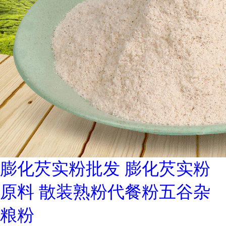
膨化芡实粉批发 膨化芡实粉
原料 散装熟粉代餐粉五谷杂
粮粉