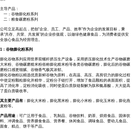
主导产品：
一：谷物膨化粉系列
二：粮食碾磨粉系列
公司立足高起点，把创
“企业、员工、产品、效率”作为企业的发展目标，秉
承“共存、共荣、共发展”的企业价值观，以做绿色健康食品，为消费者提供安
全放心食品为经营理念。
1
：谷物膨化粉系列
膨化谷物系列应用世界双螺杆挤压生产设备，采用挤压膨化技术生产谷物碾磨
大米粉、谷物碾磨糙米粉俗称膨化糙米粉等各类谷物碾磨粉，膨化后的谷物碾
磨粉口感更细腻、谷物香气极其浓郁。
膨化谷物粉以精选优质新鲜谷物为原料，在高温、高压、高剪切力的膨化过程
中使淀粉颗粒膨化并精华，淀粉分子链打开，增加了食品颗粒的表面面积，提
高了消化率，淀粉消化吸收，同时使蛋白质肽链裂解为肽和氨基酸，大大提高
了蛋白质吸收率。
其主要产品有
：膨化大米粉，膨化黑米粉，膨化小米粉，膨化玉米粉，膨化燕
麦粉等。
产品用途
：可广泛用于食品、
、乳制品、谷物饮料、奶茶、烘焙食品、固体饮
料、冲调食品、营养膳食食品、营养餐、休闲食品、调味食品、婴幼儿食品、
面食、糕点、饼干等产品。