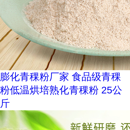
膨化青稞粉厂家 食品级青稞
粉低温烘培熟化青稞粉 25公
斤