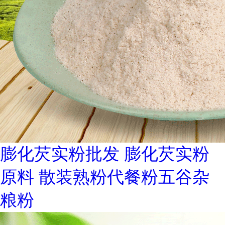
膨化芡实粉批发 膨化芡实粉
原料 散装熟粉代餐粉五谷杂
粮粉