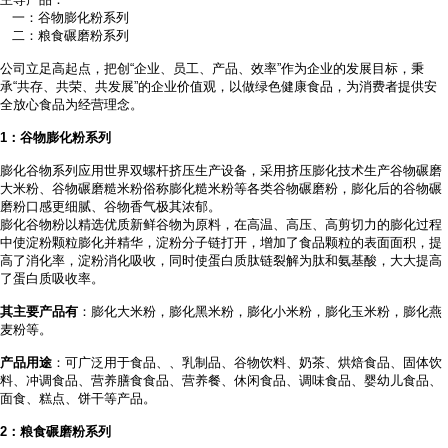
一：谷物膨化粉系列
二：粮食碾磨粉系列
公司立足高起点，把创
“企业、员工、产品、效率”作为企业的发展目标，秉
承“共存、共荣、共发展”的企业价值观，以做绿色健康食品，为消费者提供安
全放心食品为经营理念。
1
：谷物膨化粉系列
膨化谷物系列应用世界双螺杆挤压生产设备，采用挤压膨化技术生产谷物碾磨
大米粉、谷物碾磨糙米粉俗称膨化糙米粉等各类谷物碾磨粉，膨化后的谷物碾
磨粉口感更细腻、谷物香气极其浓郁。
膨化谷物粉以精选优质新鲜谷物为原料，在高温、高压、高剪切力的膨化过程
中使淀粉颗粒膨化并精华，淀粉分子链打开，增加了食品颗粒的表面面积，提
高了消化率，淀粉消化吸收，同时使蛋白质肽链裂解为肽和氨基酸，大大提高
了蛋白质吸收率。
其主要产品有
：膨化大米粉，膨化黑米粉，膨化小米粉，膨化玉米粉，膨化燕
麦粉等。
产品用途
：可广泛用于食品、
、乳制品、谷物饮料、奶茶、烘焙食品、固体饮
料、冲调食品、营养膳食食品、营养餐、休闲食品、调味食品、婴幼儿食品、
面食、糕点、饼干等产品。
2
：粮食碾磨粉系列