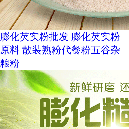
膨化芡实粉批发 膨化芡实粉
原料 散装熟粉代餐粉五谷杂
粮粉