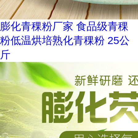
膨化青稞粉厂家 食品级青稞
粉低温烘培熟化青稞粉 25公
斤