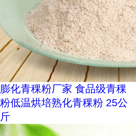
膨化青稞粉厂家 食品级青稞
粉低温烘培熟化青稞粉 25公
斤