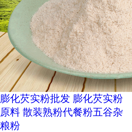
膨化芡实粉批发 膨化芡实粉
原料 散装熟粉代餐粉五谷杂
粮粉