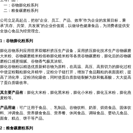
一：谷物膨化粉系列
二：粮食碾磨粉系列
公司立足高起点，把创
“企业、员工、产品、效率”作为企业的发展目标，秉
承“共存、共荣、共发展”的企业价值观，以做绿色健康食品，为消费者提供安
全放心食品为经营理念。
1
：谷物膨化粉系列
膨化谷物系列应用世界双螺杆挤压生产设备，采用挤压膨化技术生产谷物碾磨
大米粉、谷物碾磨糙米粉俗称膨化糙米粉等各类谷物碾磨粉，膨化后的谷物碾
磨粉口感更细腻、谷物香气极其浓郁。
膨化谷物粉以精选优质新鲜谷物为原料，在高温、高压、高剪切力的膨化过程
中使淀粉颗粒膨化并精华，淀粉分子链打开，增加了食品颗粒的表面面积，提
高了消化率，淀粉消化吸收，同时使蛋白质肽链裂解为肽和氨基酸，大大提高
了蛋白质吸收率。
其主要产品有
：膨化大米粉，膨化黑米粉，膨化小米粉，膨化玉米粉，膨化燕
麦粉等。
产品用途
：可广泛用于食品、
、乳制品、谷物饮料、奶茶、烘焙食品、固体饮
料、冲调食品、营养膳食食品、营养餐、休闲食品、调味食品、婴幼儿食品、
面食、糕点、饼干等产品。
2
：粮食碾磨粉系列