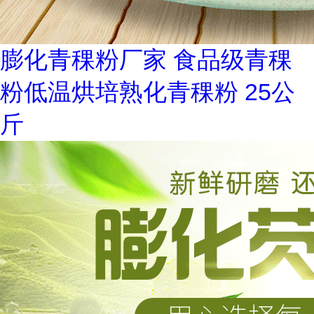
膨化青稞粉厂家 食品级青稞
粉低温烘培熟化青稞粉 25公
斤