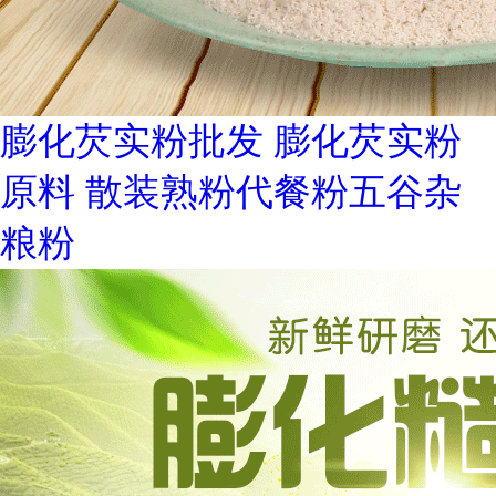
膨化芡实粉批发 膨化芡实粉
原料 散装熟粉代餐粉五谷杂
粮粉