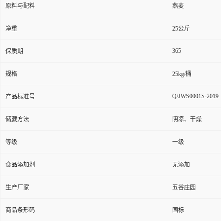
原料与配料
燕麦
净重
25公斤
365
保质期
规格
25kg/桶
Q/JWS0001S-2019
产品标准号
储藏方法
阴凉、干燥
等级
一级
食品添加剂
无添加
生产厂家
五谷庄园
商品条形码
国标