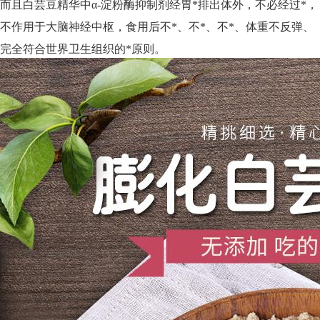
而且白芸豆精华中α-淀粉酶抑制剂经胃*排出体外，不必经过*，
不作用于大脑神经中枢，食用后不*、不*、不*、体重不反弹、
完全符合世界卫生组织的*原则。