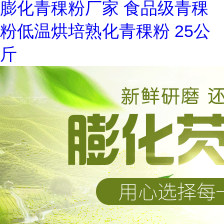
膨化青稞粉厂家 食品级青稞
粉低温烘培熟化青稞粉 25公
斤