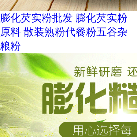
膨化芡实粉批发 膨化芡实粉
原料 散装熟粉代餐粉五谷杂
粮粉