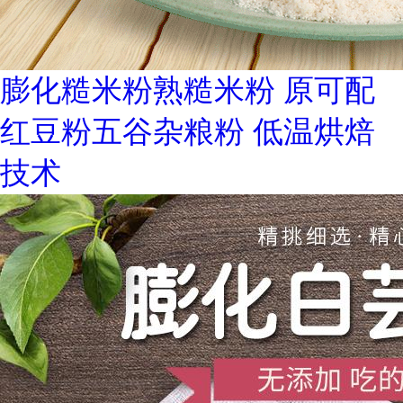
膨化糙米粉熟糙米粉 原可配
红豆粉五谷杂粮粉 低温烘焙
技术