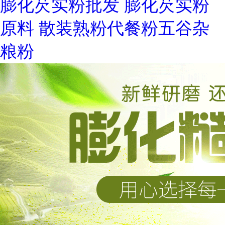
膨化芡实粉批发 膨化芡实粉
原料 散装熟粉代餐粉五谷杂
粮粉