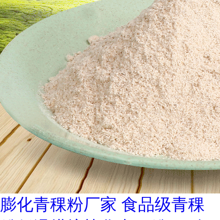
膨化青稞粉厂家 食品级青稞