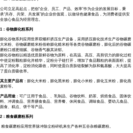
公司立足高起点，把创
“企业、员工、产品、效率”作为企业的发展目标，秉
承“共存、共荣、共发展”的企业价值观，以做绿色健康食品，为消费者提供安
全放心食品为经营理念。
1
：谷物膨化粉系列
膨化谷物系列应用世界双螺杆挤压生产设备，采用挤压膨化技术生产谷物碾磨
大米粉、谷物碾磨糙米粉俗称膨化糙米粉等各类谷物碾磨粉，膨化后的谷物碾
磨粉口感更细腻、谷物香气极其浓郁。
膨化谷物粉以精选优质新鲜谷物为原料，在高温、高压、高剪切力的膨化过程
中使淀粉颗粒膨化并精华，淀粉分子链打开，增加了食品颗粒的表面面积，提
高了消化率，淀粉消化吸收，同时使蛋白质肽链裂解为肽和氨基酸，大大提高
了蛋白质吸收率。
其主要产品有
：膨化大米粉，膨化黑米粉，膨化小米粉，膨化玉米粉，膨化燕
麦粉等。
产品用途
：可广泛用于食品、
、乳制品、谷物饮料、奶茶、烘焙食品、固体饮
料、冲调食品、营养膳食食品、营养餐、休闲食品、调味食品、婴幼儿食品、
面食、糕点、饼干等产品。
2
：粮食碾磨粉系列
粮食碾磨粉应用世界脉冲除尘粉碎机来生产各种五谷杂粮碾磨粉。