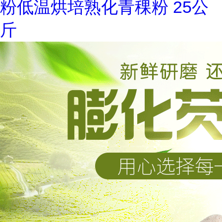
粉低温烘培熟化青稞粉 25公
斤