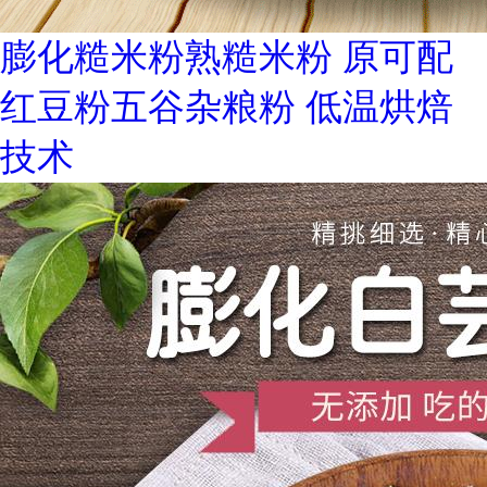
膨化糙米粉熟糙米粉 原可配
红豆粉五谷杂粮粉 低温烘焙
技术