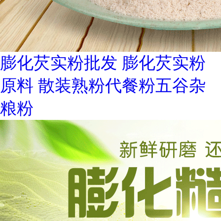
膨化芡实粉批发 膨化芡实粉
原料 散装熟粉代餐粉五谷杂
粮粉