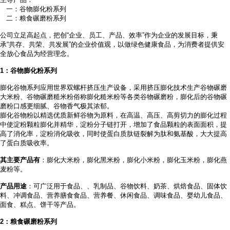
一：谷物膨化粉系列
二：粮食碾磨粉系列
公司立足高起点，把创
“企业、员工、产品、效率”作为企业的发展目标，秉
承“共存、共荣、共发展”的企业价值观，以做绿色健康食品，为消费者提供安
全放心食品为经营理念。
1
：谷物膨化粉系列
膨化谷物系列应用世界双螺杆挤压生产设备，采用挤压膨化技术生产谷物碾磨
大米粉、谷物碾磨糙米粉俗称膨化糙米粉等各类谷物碾磨粉，膨化后的谷物碾
磨粉口感更细腻、谷物香气极其浓郁。
膨化谷物粉以精选优质新鲜谷物为原料，在高温、高压、高剪切力的膨化过程
中使淀粉颗粒膨化并精华，淀粉分子链打开，增加了食品颗粒的表面面积，提
高了消化率，淀粉消化吸收，同时使蛋白质肽链裂解为肽和氨基酸，大大提高
了蛋白质吸收率。
其主要产品有
：膨化大米粉，膨化黑米粉，膨化小米粉，膨化玉米粉，膨化燕
麦粉等。
产品用途
：可广泛用于食品、
、乳制品、谷物饮料、奶茶、烘焙食品、固体饮
料、冲调食品、营养膳食食品、营养餐、休闲食品、调味食品、婴幼儿食品、
面食、糕点、饼干等产品。
2
：粮食碾磨粉系列