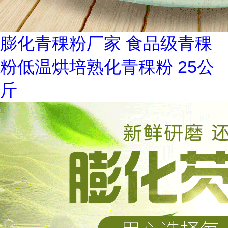
膨化青稞粉厂家 食品级青稞
粉低温烘培熟化青稞粉 25公
斤