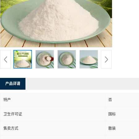
产品详请
特产
否
卫生许可证
国标
售卖方式
散装