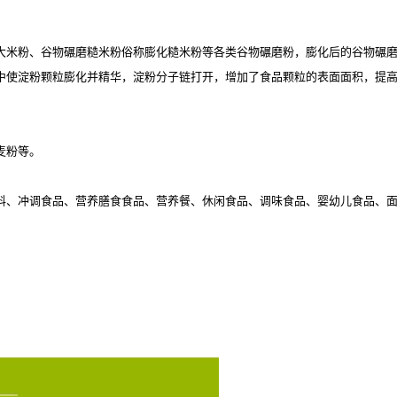
大米粉、谷物碾磨糙米粉俗称膨化糙米粉等各类谷物碾磨粉，膨化后的谷物碾
中使淀粉颗粒膨化并精华，淀粉分子链打开，增加了食品颗粒的表面面积，提
麦粉等。
料、冲调食品、营养膳食食品、营养餐、休闲食品、调味食品、婴幼儿食品、