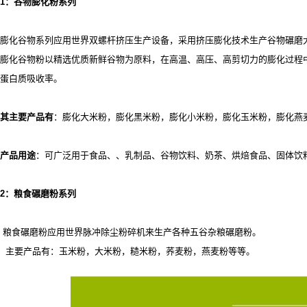
1
：谷物膨化粉系列
膨化谷物系列应用世界双螺杆挤压生产设备，采用挤压膨化技术生产谷物碾磨
膨化谷物粉以精选优质新鲜谷物为原料，在高温、高压、高剪切力的膨化过程
蛋白质吸收率。
其主要产品有
：膨化大米粉，膨化黑米粉，膨化小米粉，膨化玉米粉，膨化燕
产品用途
：可广泛用于食品、
、乳制品、谷物饮料、奶茶、烘焙食品、固体饮
2
：粮食碾磨粉系列
粮食碾磨粉应用世界脉冲除尘粉碎机来生产各种五谷杂粮碾磨粉。
主要产品有：玉米粉，大米粉，糙米粉，荞麦粉，燕麦粉等等。