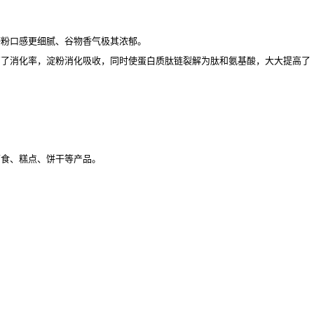
磨粉口感更细腻、谷物香气极其浓郁。
高了消化率，淀粉消化吸收，同时使蛋白质肽链裂解为肽和氨基酸，大大提高了
面食、糕点、饼干等产品。