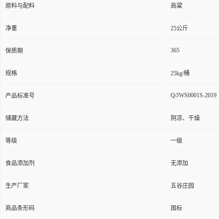
原料与配料
高粱
净重
25公斤
365
保质期
规格
25kg/桶
Q/JWS0001S-2019
产品标准号
储藏方法
阴凉、干燥
等级
一级
食品添加剂
无添加
生产厂家
五谷庄园
商品条形码
国标