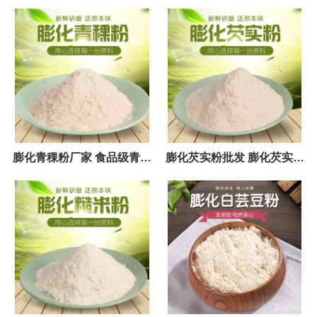
膨化青稞粉厂家 食品级青稞
膨化芡实粉批发 膨化芡实粉
粉低温烘培熟化青稞粉 25公
原料 散装熟粉代餐粉五谷杂
斤
粮粉