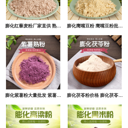
膨化红藜麦粉厂家直供 熟粉
膨化鹰嘴豆粉 鹰嘴豆粉批发
健康烘焙原料饼干代餐粉添
供应 熟鹰嘴豆粉原料
加25kg公斤
膨化紫薯粉大量批发 紫薯粉
膨化茯苓粉价格 膨化茯苓粉
量大从优 紫薯粉品质高
原料粉 供应商茯苓粉销售