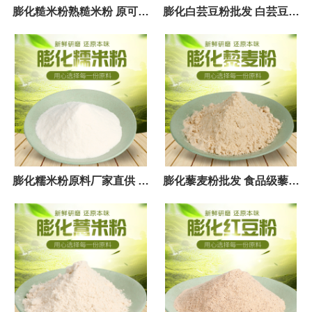
膨化糙米粉熟糙米粉 原可配
膨化白芸豆粉批发 白芸豆粉
红豆粉五谷杂粮粉 低温烘焙
现货供应 白芸豆粉添加提取
技术
物
膨化糯米粉原料厂家直供 糯
膨化藜麦粉批发 食品级藜麦
米粉食品企业 膨化熟化糯米
粉膨化 藜麦粉供应商
粉