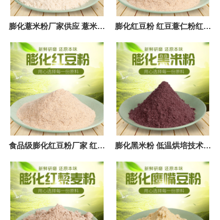
膨化薏米粉厂家供应 薏米粉
膨化红豆粉 红豆薏仁粉红豆
纯度高 低温烘培膨化技术工
五谷杂粮 代餐粉批发
艺
食品级膨化红豆粉厂家 红豆
膨化黑米粉 低温烘培技术制
薏仁粉现货销售
造 熟化黑米粉 25千克装