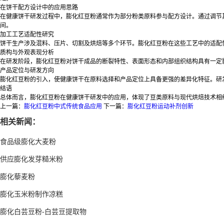
在饼干配方设计中的应用思路
在健康饼干研发过程中，膨化红豆粉通常作为部分粉类原料参与配方设计。通过调节
间。
加工工艺适配性研究
饼干生产涉及混料、压片、切割及烘焙等多个环节。膨化红豆粉在这些工艺中的适配
质构与外观表现分析
在研发阶段，膨化红豆粉对饼干成品的断裂特性、表面形态和内部组织结构具有一定
产品定位与研发方向
膨化红豆粉的引入，使健康饼干在原料选择和产品定位上具备更强的差异化特征。研
结语
总体而言，膨化红豆粉在健康饼干研发中的应用，体现了豆类原料与现代烘焙技术相
上一篇：
膨化红豆粉中式传统食品应用
下一篇：
膨化红豆粉运动补剂创新
相关新闻：
食品级膨化大麦粉
供应膨化发芽糙米粉
膨化藜麦粉
膨化玉米粉制作凉糕
膨化白芸豆粉-白芸豆提取物