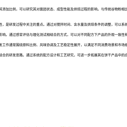
其添加比例，可以研究其对面团状态、成型性能及烘焙过程的影响。与传统谷物粉相
性，是研发过程中关注的重点。通过对搅拌时间、含水量及烘焙条件的调整，可以系
影响。通过感官评估与理化测试相结合的方式，可以对不同配方下产品的外观一致性
发工作通常围绕原料比例、风味协调及工艺稳定性展开，以满足不同消费场景和市场
结合的研发思路。通过系统的配方设计和工艺研究，可进一步拓展其在饼干产品中的