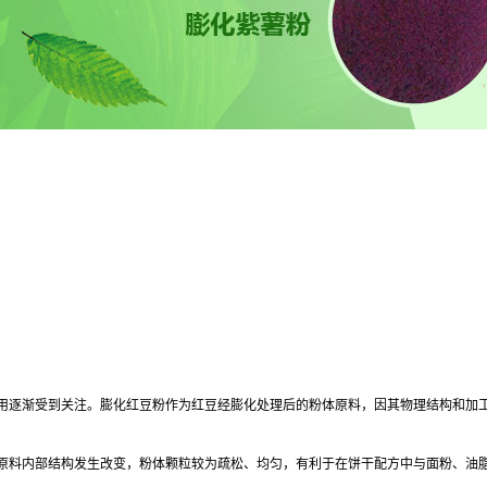
用逐渐受到关注。膨化红豆粉作为红豆经膨化处理后的粉体原料，因其物理结构和加
原料内部结构发生改变，粉体颗粒较为疏松、均匀，有利于在饼干配方中与面粉、油