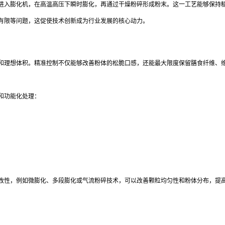
进入膨化机，在高温高压下瞬时膨化，再通过干燥粉碎形成粉末。这一工艺能够保持
有限等问题，这促使技术创新成为行业发展的核心动力。
和理想体积。精准控制不仅能够改善粉体的松脆口感，还能最大限度保留膳食纤维、
和功能化处理：
改性，例如微膨化、多段膨化或气流粉碎技术，可以改善颗粒均匀性和粉体分布，提