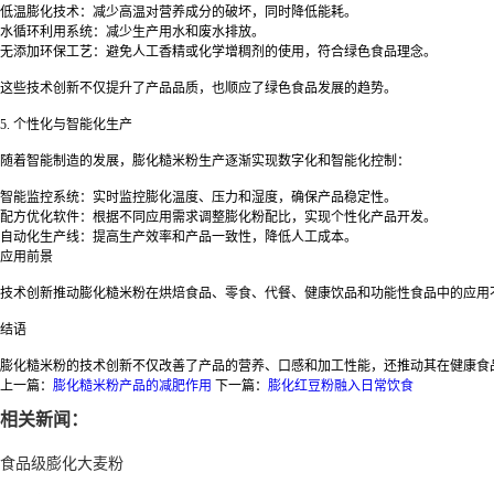
低温膨化技术：减少高温对营养成分的破坏，同时降低能耗。
水循环利用系统：减少生产用水和废水排放。
无添加环保工艺：避免人工香精或化学增稠剂的使用，符合绿色食品理念。
这些技术创新不仅提升了产品品质，也顺应了绿色食品发展的趋势。
5. 个性化与智能化生产
随着智能制造的发展，膨化糙米粉生产逐渐实现数字化和智能化控制：
智能监控系统：实时监控膨化温度、压力和湿度，确保产品稳定性。
配方优化软件：根据不同应用需求调整膨化粉配比，实现个性化产品开发。
自动化生产线：提高生产效率和产品一致性，降低人工成本。
应用前景
技术创新推动膨化糙米粉在烘焙食品、零食、代餐、健康饮品和功能性食品中的应用
结语
膨化糙米粉的技术创新不仅改善了产品的营养、口感和加工性能，还推动其在健康食
上一篇：
膨化糙米粉产品的减肥作用
下一篇：
膨化红豆粉融入日常饮食
相关新闻：
食品级膨化大麦粉