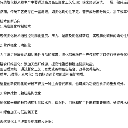
传统膨化糙米粉生产主要通过高温高压膨化工艺实现：糙米经过清洗、干燥、破碎后
然而，传统工艺仍存在一些局限，如膨化均匀性不足、营养成分部分流失、加工效率
技术创新方向
1. 精准膨化控制技术
现代膨化技术通过控制膨化温度、压力、湿度及膨化机转速，实现膨化颗粒的均匀性
2. 营养强化与功能化
为了满足健康食品和功能性食品的需求，膨化糙米粉在生产过程中可以进行营养强化
膳食纤维强化：添加天然纤维源，提高饱腹感和肠道健康功能。
蛋白质添加：通过膨化工艺与豆类或谷物蛋白结合，改善营养结构。
益生元/微量元素强化：增强肠道调节功能或补充矿物质。
这些创新使膨化糙米粉不仅是一种主食替代原料，也可成为功能性食品的重要成分。
3. 粉体改性与颗粒结构优化
膨化糙米粉的颗粒结构对其吸水性、保湿性、口感和加工性能有重要影响。通过技术
4. 绿色加工与低能耗工艺
现代膨化工艺注重节能减排和环保：