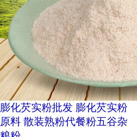
膨化芡实粉批发 膨化芡实粉
原料 散装熟粉代餐粉五谷杂
粮粉