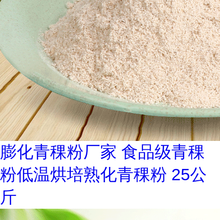
膨化青稞粉厂家 食品级青稞
粉低温烘培熟化青稞粉 25公
斤