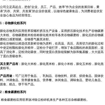
公司立足高起点，把创
“企业、员工、产品、效率”作为企业的发展目标，秉
承“共存、共荣、共发展”的企业价值观，以做绿色健康食品，为消费者提供安
全放心食品为经营理念。
1
：谷物膨化粉系列
膨化谷物系列应用世界双螺杆挤压生产设备，采用挤压膨化技术生产谷物碾磨
大米粉、谷物碾磨糙米粉俗称膨化糙米粉等各类谷物碾磨粉，膨化后的谷物碾
磨粉口感更细腻、谷物香气极其浓郁。
膨化谷物粉以精选优质新鲜谷物为原料，在高温、高压、高剪切力的膨化过程
中使淀粉颗粒膨化并精华，淀粉分子链打开，增加了食品颗粒的表面面积，提
高了消化率，淀粉消化吸收，同时使蛋白质肽链裂解为肽和氨基酸，大大提高
了蛋白质吸收率。
其主要产品有
：膨化大米粉，膨化黑米粉，膨化小米粉，膨化玉米粉，膨化燕
麦粉等。
产品用途
：可广泛用于食品、
、乳制品、谷物饮料、奶茶、烘焙食品、固体饮
料、冲调食品、营养膳食食品、营养餐、休闲食品、调味食品、婴幼儿食品、
面食、糕点、饼干等产品。
2
：粮食碾磨粉系列
粮食碾磨粉应用世界脉冲除尘粉碎机来生产各种五谷杂粮碾磨粉。