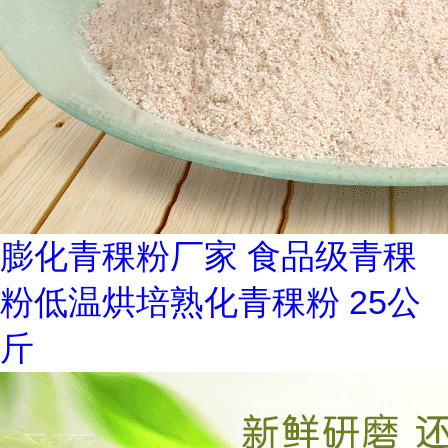
膨化青稞粉厂家 食品级青稞
粉低温烘培熟化青稞粉 25公
斤