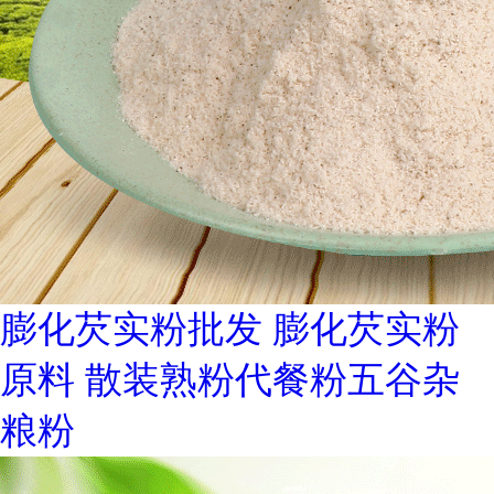
膨化芡实粉批发 膨化芡实粉
原料 散装熟粉代餐粉五谷杂
粮粉