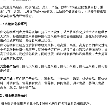
公司立足高起点，把创
“企业、员工、产品、效率”作为企业的发展目标，秉
承“共存、共荣、共发展”的企业价值观，以做绿色健康食品，为消费者提供安
全放心食品为经营理念。
1
：谷物膨化粉系列
膨化谷物系列应用世界双螺杆挤压生产设备，采用挤压膨化技术生产谷物碾磨
大米粉、谷物碾磨糙米粉俗称膨化糙米粉等各类谷物碾磨粉，膨化后的谷物碾
磨粉口感更细腻、谷物香气极其浓郁。
膨化谷物粉以精选优质新鲜谷物为原料，在高温、高压、高剪切力的膨化过程
中使淀粉颗粒膨化并精华，淀粉分子链打开，增加了食品颗粒的表面面积，提
高了消化率，淀粉消化吸收，同时使蛋白质肽链裂解为肽和氨基酸，大大提高
了蛋白质吸收率。
其主要产品有
：膨化大米粉，膨化黑米粉，膨化小米粉，膨化玉米粉，膨化燕
麦粉等。
产品用途
：可广泛用于食品、
、乳制品、谷物饮料、奶茶、烘焙食品、固体饮
料、冲调食品、营养膳食食品、营养餐、休闲食品、调味食品、婴幼儿食品、
面食、糕点、饼干等产品。
2
：粮食碾磨粉系列
粮食碾磨粉应用世界脉冲除尘粉碎机来生产各种五谷杂粮碾磨粉。