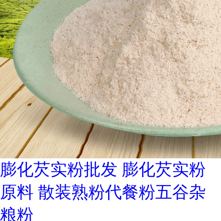
膨化芡实粉批发 膨化芡实粉
原料 散装熟粉代餐粉五谷杂
粮粉