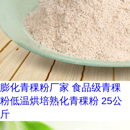
膨化青稞粉厂家 食品级青稞
粉低温烘培熟化青稞粉 25公
斤