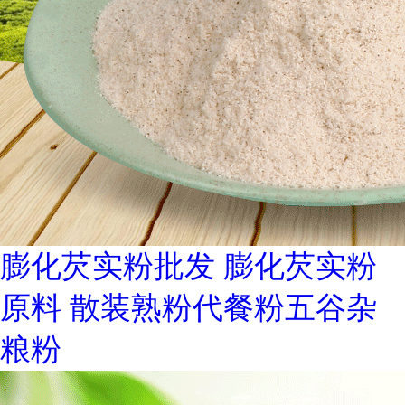
膨化芡实粉批发 膨化芡实粉
原料 散装熟粉代餐粉五谷杂
粮粉