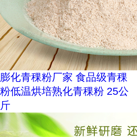
膨化青稞粉厂家 食品级青稞
粉低温烘培熟化青稞粉 25公
斤