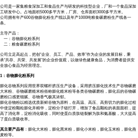
公司是一家集粮食深加工和食品生产与研发的科技型企业，厂和一个食品深加
工研发中心。占地面积
5000多平方米，厂房、仓库面积3000多平方米。
公司拥有年产
600谷物膨化粉生产线以及年产1000吨粮食碾磨粉生产线各一
条。
主导产品：
一：谷物膨化粉系列
二：粮食碾磨粉系列
公司立足高起点，把创
“企业、员工、产品、效率”作为企业的发展目标，秉
承“共存、共荣、共发展”的企业价值观，以做绿色健康食品，为消费者提供安
全放心食品为经营理念。
1
：谷物膨化粉系列
膨化谷物系列应用世界双螺杆挤压生产设备，采用挤压膨化技术生产谷物碾磨
大米粉、谷物碾磨糙米粉俗称膨化糙米粉等各类谷物碾磨粉，膨化后的谷物碾
磨粉口感更细腻、谷物香气极其浓郁。
膨化谷物粉以精选优质新鲜谷物为原料，在高温、高压、高剪切力的膨化过程
中使淀粉颗粒膨化并精华，淀粉分子链打开，增加了食品颗粒的表面面积，提
高了消化率，淀粉消化吸收，同时使蛋白质肽链裂解为肽和氨基酸，大大提高
了蛋白质吸收率。
其主要产品有
：膨化大米粉，膨化黑米粉，膨化小米粉，膨化玉米粉，膨化燕
麦粉等。