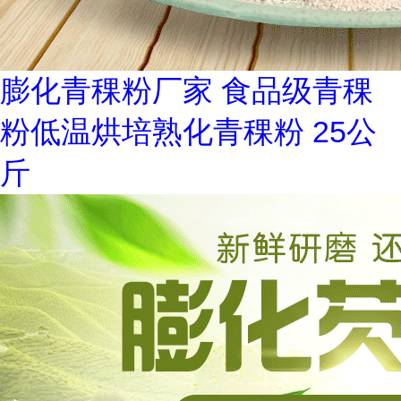
膨化青稞粉厂家 食品级青稞
粉低温烘培熟化青稞粉 25公
斤