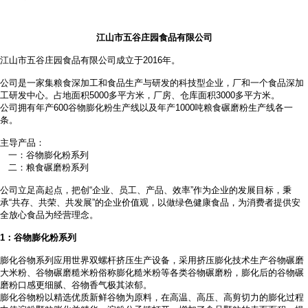
江山市五谷庄园食品有限公司
江山市五谷庄园食品有限公司成立于2016年。
公司是一家集粮食深加工和食品生产与研发的科技型企业，厂和一个食品深加
工研发中心。占地面积
5000多平方米，厂房、仓库面积3000多平方米。
公司拥有年产
600谷物膨化粉生产线以及年产1000吨粮食碾磨粉生产线各一
条。
主导产品：
一：谷物膨化粉系列
二：粮食碾磨粉系列
公司立足高起点，把创
“企业、员工、产品、效率”作为企业的发展目标，秉
承“共存、共荣、共发展”的企业价值观，以做绿色健康食品，为消费者提供安
全放心食品为经营理念。
1
：谷物膨化粉系列
膨化谷物系列应用世界双螺杆挤压生产设备，采用挤压膨化技术生产谷物碾磨
大米粉、谷物碾磨糙米粉俗称膨化糙米粉等各类谷物碾磨粉，膨化后的谷物碾
磨粉口感更细腻、谷物香气极其浓郁。
膨化谷物粉以精选优质新鲜谷物为原料，在高温、高压、高剪切力的膨化过程