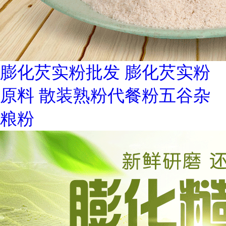
膨化芡实粉批发 膨化芡实粉
原料 散装熟粉代餐粉五谷杂
粮粉