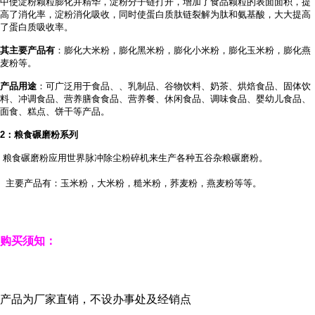
中使淀粉颗粒膨化并精华，淀粉分子链打开，增加了食品颗粒的表面面积，提
高了消化率，淀粉消化吸收，同时使蛋白质肽链裂解为肽和氨基酸，大大提高
了蛋白质吸收率。
其主要产品有
：膨化大米粉，膨化黑米粉，膨化小米粉，膨化玉米粉，膨化燕
麦粉等。
产品用途
：可广泛用于食品、
、乳制品、谷物饮料、奶茶、烘焙食品、固体饮
料、冲调食品、营养膳食食品、营养餐、休闲食品、调味食品、婴幼儿食品、
面食、糕点、饼干等产品。
2
：粮食碾磨粉系列
粮食碾磨粉应用世界脉冲除尘粉碎机来生产各种五谷杂粮碾磨粉。
主要产品有：玉米粉，大米粉，糙米粉，荞麦粉，燕麦粉等等。
购买须知：
产品为厂家直销，不设办事处及经销点