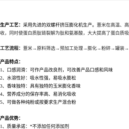
生产工艺：
采用先进的双螺杆挤压膨化机生产。
薏米在高温、高
收，同时使蛋白质肽链裂解为肽和氨基酸，大大提高了蛋白质吸
工艺流程：
薏米→原料筛选→预加工处理→膨化→粉碎→罐装→
产品特点：
1
、口感润滑：可作产品改良剂，可改善产品口感和风味
2
、水溶性好：吸水性强，易吸水膨松
3
、香味独特：具有独特的玉米膨化香味
4
、营养成分的保存率高、易消化吸收
5
、可做各种纯粉或按要求生产混合粉
产品优势：
1
、质量承诺：*不添加任何添加剂