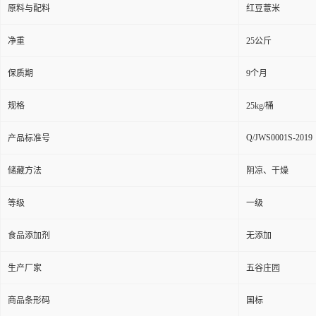
原料与配料
红豆薏米
净重
25公斤
保质期
9个月
规格
25kg/桶
Q/JWS0001S-2019
产品标准号
储藏方法
阴凉、干燥
等级
一级
食品添加剂
无添加
生产厂家
五谷庄园
商品条形码
国标