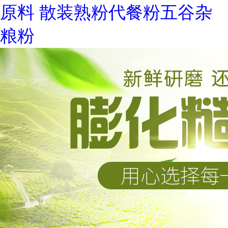
原料 散装熟粉代餐粉五谷杂
粮粉