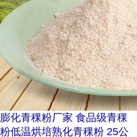
膨化青稞粉厂家 食品级青稞
粉低温烘培熟化青稞粉 25公