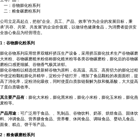
一：谷物膨化粉系列
二：粮食碾磨粉系列
公司立足高起点，把创
“企业、员工、产品、效率”作为企业的发展目标，秉
承“共存、共荣、共发展”的企业价值观，以做绿色健康食品，为消费者提供安
全放心食品为经营理念。
1
：谷物膨化粉系列
膨化谷物系列应用世界双螺杆挤压生产设备，采用挤压膨化技术生产谷物碾磨
大米粉、谷物碾磨糙米粉俗称膨化糙米粉等各类谷物碾磨粉，膨化后的谷物碾
磨粉口感更细腻、谷物香气极其浓郁。
膨化谷物粉以精选优质新鲜谷物为原料，在高温、高压、高剪切力的膨化过程
中使淀粉颗粒膨化并精华，淀粉分子链打开，增加了食品颗粒的表面面积，提
高了消化率，淀粉消化吸收，同时使蛋白质肽链裂解为肽和氨基酸，大大提高
了蛋白质吸收率。
其主要产品有
：膨化大米粉，膨化黑米粉，膨化小米粉，膨化玉米粉，膨化燕
麦粉等。
产品用途
：可广泛用于食品、
、乳制品、谷物饮料、奶茶、烘焙食品、固体饮
料、冲调食品、营养膳食食品、营养餐、休闲食品、调味食品、婴幼儿食品、
面食、糕点、饼干等产品。
2
：粮食碾磨粉系列