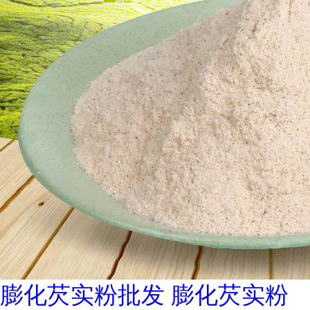
膨化芡实粉批发 膨化芡实粉