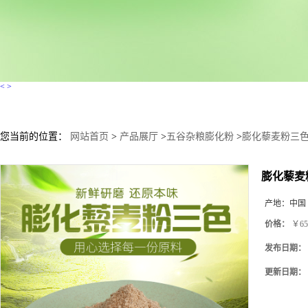
<
>
您当前的位置：
网站首页
>
产品展厅
>
五谷杂粮膨化粉
>
膨化藜麦粉三色
膨化藜麦
产地：
中国
价格：
￥65
发布日期：
更新日期：