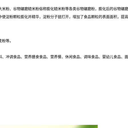
大米粉、谷物碾磨糙米粉俗称膨化糙米粉等各类谷物碾磨粉，膨化后的谷物碾
中使淀粉颗粒膨化并精华，淀粉分子链打开，增加了食品颗粒的表面面积，提
麦粉等。
料、冲调食品、营养膳食食品、营养餐、休闲食品、调味食品、婴幼儿食品、