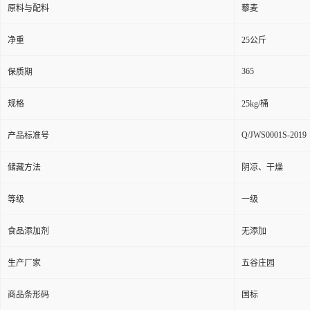
原料与配料
藜麦
净重
25公斤
365
保质期
规格
25kg/桶
Q/JWS0001S-2019
产品标准号
储藏方法
阴凉、干燥
等级
一级
食品添加剂
无添加
生产厂家
五谷庄园
商品条形码
国标