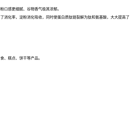
磨粉口感更细腻、谷物香气极其浓郁。
高了消化率，淀粉消化吸收，同时使蛋白质肽链裂解为肽和氨基酸，大大提高了
面食、糕点、饼干等产品。