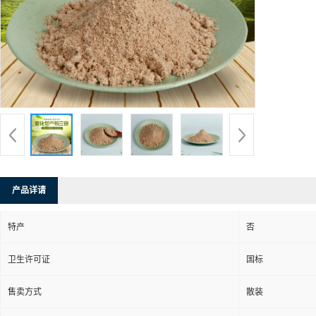
产品详请
特产
否
卫生许可证
国标
售卖方式
散装