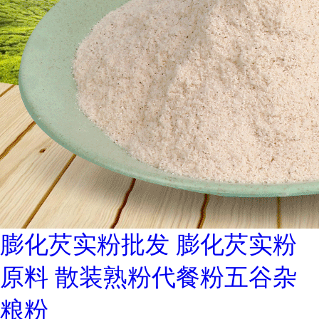
膨化芡实粉批发 膨化芡实粉
原料 散装熟粉代餐粉五谷杂
粮粉