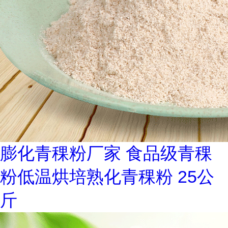
膨化青稞粉厂家 食品级青稞
粉低温烘培熟化青稞粉 25公
斤