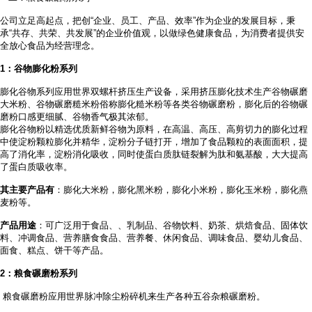
公司立足高起点，把创
“企业、员工、产品、效率”作为企业的发展目标，秉
承“共存、共荣、共发展”的企业价值观，以做绿色健康食品，为消费者提供安
全放心食品为经营理念。
1
：谷物膨化粉系列
膨化谷物系列应用世界双螺杆挤压生产设备，采用挤压膨化技术生产谷物碾磨
大米粉、谷物碾磨糙米粉俗称膨化糙米粉等各类谷物碾磨粉，膨化后的谷物碾
磨粉口感更细腻、谷物香气极其浓郁。
膨化谷物粉以精选优质新鲜谷物为原料，在高温、高压、高剪切力的膨化过程
中使淀粉颗粒膨化并精华，淀粉分子链打开，增加了食品颗粒的表面面积，提
高了消化率，淀粉消化吸收，同时使蛋白质肽链裂解为肽和氨基酸，大大提高
了蛋白质吸收率。
其主要产品有
：膨化大米粉，膨化黑米粉，膨化小米粉，膨化玉米粉，膨化燕
麦粉等。
产品用途
：可广泛用于食品、
、乳制品、谷物饮料、奶茶、烘焙食品、固体饮
料、冲调食品、营养膳食食品、营养餐、休闲食品、调味食品、婴幼儿食品、
面食、糕点、饼干等产品。
2
：粮食碾磨粉系列
粮食碾磨粉应用世界脉冲除尘粉碎机来生产各种五谷杂粮碾磨粉。