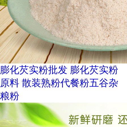
膨化芡实粉批发 膨化芡实粉
原料 散装熟粉代餐粉五谷杂
粮粉