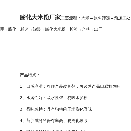
膨化大米粉厂家
工艺流程：大米→原料筛选→预加工处
理→膨化→粉碎→罐装→膨化大米粉→检验→合格→出厂
产品特点：
1、口感润滑：可作产品改良剂，可改善产品口感和风味
2、水溶性好：吸水性强，易吸水膨松
3、香味独特：具有独特的玉米膨化香味
4、营养成分的保存率高、易消化吸收