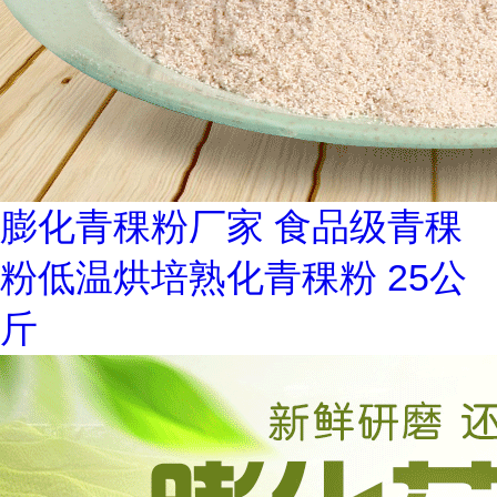
膨化青稞粉厂家 食品级青稞
粉低温烘培熟化青稞粉 25公
斤