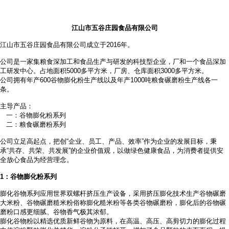
江山市五谷庄园食品有限公司
江山市五谷庄园食品有限公司成立于2016年。
公司是一家集粮食深加工和食品生产与研发的科技型企业，厂和一个食品深加
工研发中心。占地面积
5000多平方米，厂房、仓库面积3000多平方米。
公司拥有年产
600谷物膨化粉生产线以及年产1000吨粮食碾磨粉生产线各一
条。
主导产品：
一：谷物膨化粉系列
二：粮食碾磨粉系列
公司立足高起点，把创
“企业、员工、产品、效率”作为企业的发展目标，秉
承“共存、共荣、共发展”的企业价值观，以做绿色健康食品，为消费者提供安
全放心食品为经营理念。
1
：谷物膨化粉系列
膨化谷物系列应用世界双螺杆挤压生产设备，采用挤压膨化技术生产谷物碾磨
大米粉、谷物碾磨糙米粉俗称膨化糙米粉等各类谷物碾磨粉，膨化后的谷物碾
磨粉口感更细腻、谷物香气极其浓郁。
膨化谷物粉以精选优质新鲜谷物为原料，在高温、高压、高剪切力的膨化过程