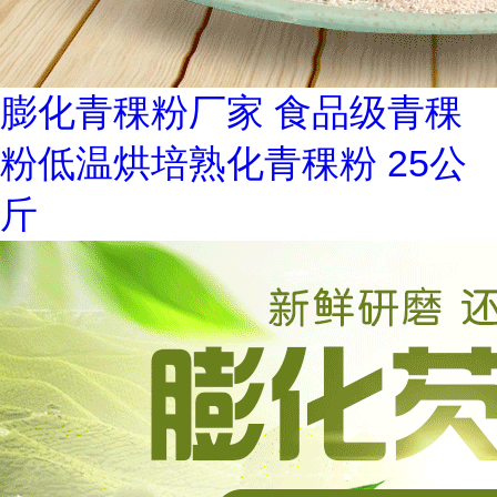
膨化青稞粉厂家 食品级青稞
粉低温烘培熟化青稞粉 25公
斤