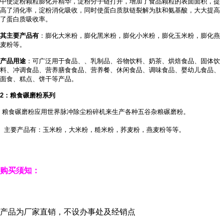
中使淀粉颗粒膨化并精华，淀粉分子链打开，增加了食品颗粒的表面面积，提
高了消化率，淀粉消化吸收，同时使蛋白质肽链裂解为肽和氨基酸，大大提高
了蛋白质吸收率。
其主要产品有
：膨化大米粉，膨化黑米粉，膨化小米粉，膨化玉米粉，膨化燕
麦粉等。
产品用途
：可广泛用于食品、
、乳制品、谷物饮料、奶茶、烘焙食品、固体饮
料、冲调食品、营养膳食食品、营养餐、休闲食品、调味食品、婴幼儿食品、
面食、糕点、饼干等产品。
2
：粮食碾磨粉系列
粮食碾磨粉应用世界脉冲除尘粉碎机来生产各种五谷杂粮碾磨粉。
主要产品有：玉米粉，大米粉，糙米粉，荞麦粉，燕麦粉等等。
购买须知：
产品为厂家直销，不设办事处及经销点