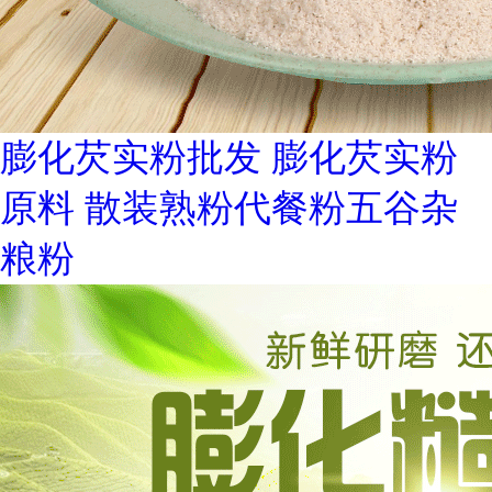
膨化芡实粉批发 膨化芡实粉
原料 散装熟粉代餐粉五谷杂
粮粉