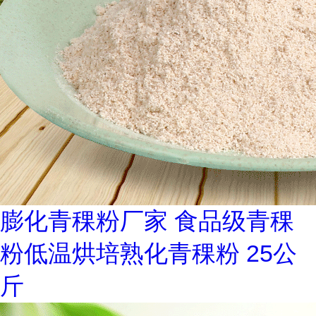
膨化青稞粉厂家 食品级青稞
粉低温烘培熟化青稞粉 25公
斤