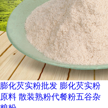
膨化芡实粉批发 膨化芡实粉
原料 散装熟粉代餐粉五谷杂
粮粉