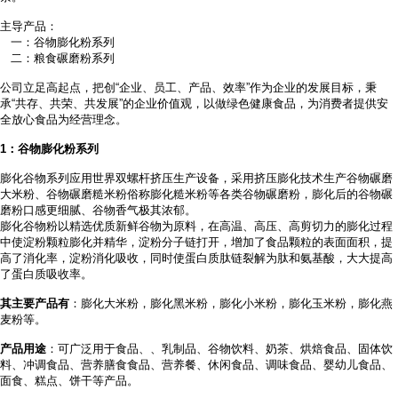
主导产品：
一：谷物膨化粉系列
二：粮食碾磨粉系列
公司立足高起点，把创
“企业、员工、产品、效率”作为企业的发展目标，秉
承“共存、共荣、共发展”的企业价值观，以做绿色健康食品，为消费者提供安
全放心食品为经营理念。
1
：谷物膨化粉系列
膨化谷物系列应用世界双螺杆挤压生产设备，采用挤压膨化技术生产谷物碾磨
大米粉、谷物碾磨糙米粉俗称膨化糙米粉等各类谷物碾磨粉，膨化后的谷物碾
磨粉口感更细腻、谷物香气极其浓郁。
膨化谷物粉以精选优质新鲜谷物为原料，在高温、高压、高剪切力的膨化过程
中使淀粉颗粒膨化并精华，淀粉分子链打开，增加了食品颗粒的表面面积，提
高了消化率，淀粉消化吸收，同时使蛋白质肽链裂解为肽和氨基酸，大大提高
了蛋白质吸收率。
其主要产品有
：膨化大米粉，膨化黑米粉，膨化小米粉，膨化玉米粉，膨化燕
麦粉等。
产品用途
：可广泛用于食品、
、乳制品、谷物饮料、奶茶、烘焙食品、固体饮
料、冲调食品、营养膳食食品、营养餐、休闲食品、调味食品、婴幼儿食品、
面食、糕点、饼干等产品。