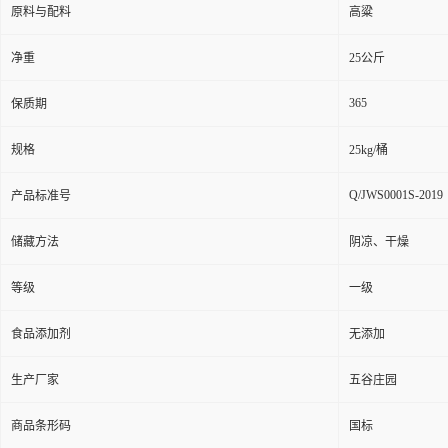
原料与配料
高粱
净重
25公斤
365
保质期
规格
25kg/桶
Q/JWS0001S-2019
产品标准号
储藏方法
阴凉、干燥
等级
一级
食品添加剂
无添加
生产厂家
五谷庄园
商品条形码
国标