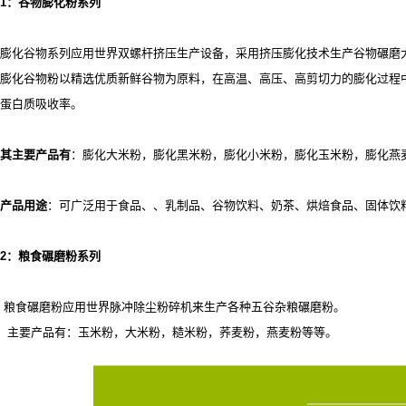
1
：谷物膨化粉系列
膨化谷物系列应用世界双螺杆挤压生产设备，采用挤压膨化技术生产谷物碾磨
膨化谷物粉以精选优质新鲜谷物为原料，在高温、高压、高剪切力的膨化过程
蛋白质吸收率。
其主要产品有
：膨化大米粉，膨化黑米粉，膨化小米粉，膨化玉米粉，膨化燕
产品用途
：可广泛用于食品、
、乳制品、谷物饮料、奶茶、烘焙食品、固体饮
2
：粮食碾磨粉系列
粮食碾磨粉应用世界脉冲除尘粉碎机来生产各种五谷杂粮碾磨粉。
主要产品有：玉米粉，大米粉，糙米粉，荞麦粉，燕麦粉等等。