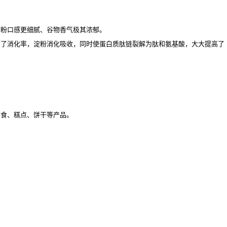
磨粉口感更细腻、谷物香气极其浓郁。
高了消化率，淀粉消化吸收，同时使蛋白质肽链裂解为肽和氨基酸，大大提高了
面食、糕点、饼干等产品。