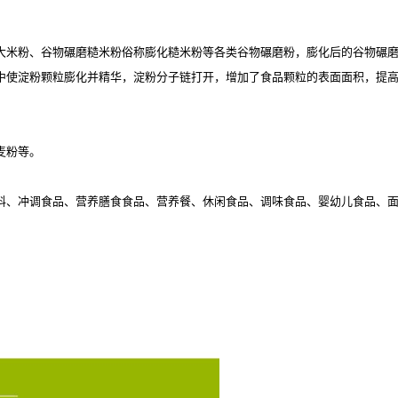
大米粉、谷物碾磨糙米粉俗称膨化糙米粉等各类谷物碾磨粉，膨化后的谷物碾
中使淀粉颗粒膨化并精华，淀粉分子链打开，增加了食品颗粒的表面面积，提
麦粉等。
料、冲调食品、营养膳食食品、营养餐、休闲食品、调味食品、婴幼儿食品、