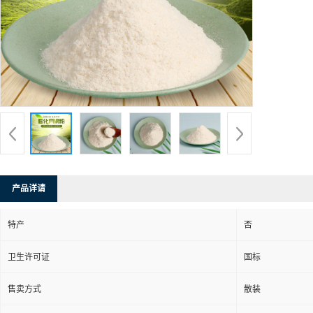
产品详请
特产
否
卫生许可证
国标
售卖方式
散装