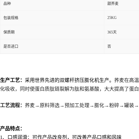
品种
甜荞麦
25KG
包装规格
保质期
365天
是否进口
否
生产工艺：
采用世界先进的双螺杆挤压膨化机生产。
荞麦在高温
化吸收，同时使蛋白质肽链裂解为肽和氨基酸，大大提高了蛋白
工艺流程：
荞麦→原料筛选→预加工处理→膨化→粉碎→罐装→
产品特点：
1
、口感润滑：可作产品改良剂，可改善产品口感和风味