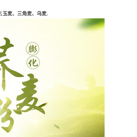
名
玉麦、三角麦、乌麦
。