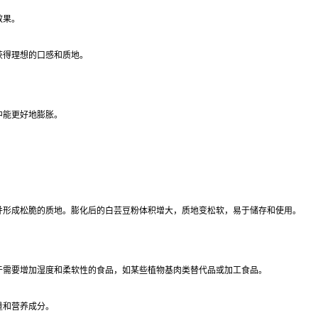
效果。
获得理想的口感和质地。
中能更好地膨胀。
并形成松脆的质地。膨化后的白芸豆粉体积增大，质地变松软，易于储存和使用。
于需要增加湿度和柔软性的食品，如某些植物基肉类替代品或加工食品。
量和营养成分。