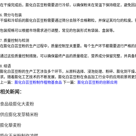
在干燥完成后，膨化白芸豆粉需要进行冷却，以确保粉末在常温下保持稳定，避免因
6.
筛分与包装
干燥和冷却后的膨化白芸豆粉需要通过筛分去除不合格颗粒，并保证其均匀的粒度。
包装规格可以根据市场需求进行调整，常见的包装形式有袋装、盒装等。
7.
质量控制与检测
在膨化白芸豆粉的生产过程中，质量控制至关重要。每个生产环节都需要进行严格的
通过这些质量控制措施，可以确保最终产品的质量稳定、营养成分保留完整，并具备
8.
结语
膨化白芸豆粉的生产工艺涉及多个环节，从原料选择、浸泡处理、粉碎、膨化到干燥
求。随着膨化工艺技术的不断发展，膨化白芸豆粉在食品加工行业中的应用前景将更
上一篇：
膨化白芸豆粉制作植物基食品
下一篇：
膨化白芸豆粉的创新应用
相关新闻：
食品级膨化大麦粉
供应膨化发芽糙米粉
膨化藜麦粉
膨化玉米粉制作凉糕