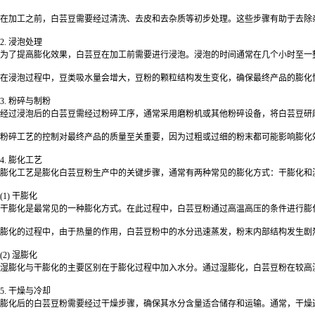
在加工之前，白芸豆需要经过清洗、去皮和去杂质等初步处理。这些步骤有助于去除
2.
浸泡处理
为了提高膨化效果，白芸豆在加工前需要进行浸泡。浸泡的时间通常在几个小时至一
在浸泡过程中，豆类吸水量会增大，豆粉的颗粒结构发生变化，确保最终产品的膨化
3.
粉碎与制粉
经过浸泡后的白芸豆需经过粉碎工序，通常采用磨粉机或其他粉碎设备，将白芸豆研
粉碎工艺的控制对最终产品的质量至关重要，因为过粗或过细的粉末都可能影响膨化
4.
膨化工艺
膨化工艺是膨化白芸豆粉生产中的关键步骤，通常有两种常见的膨化方式：干膨化和
(1)
干膨化
干膨化是最常见的一种膨化方式。在此过程中，白芸豆粉通过高温高压的条件进行膨
膨化的过程中，由于热量的作用，白芸豆粉中的水分迅速蒸发，粉末内部结构发生剧
(2)
湿膨化
湿膨化与干膨化的主要区别在于膨化过程中加入水分。通过湿膨化，白芸豆粉在较高
5.
干燥与冷却
膨化后的白芸豆粉需要经过干燥步骤，确保其水分含量适合储存和运输。通常，干燥