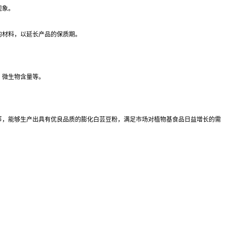
现象。
的材料，以延长产品的保质期。
、微生物含量等。
节，能够生产出具有优良品质的膨化白芸豆粉，满足市场对植物基食品日益增长的需