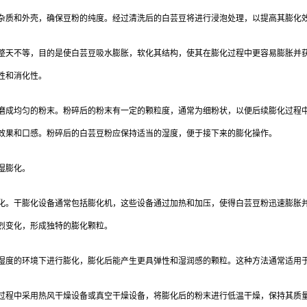
杂质和外壳，确保豆粉的纯度。经过清洗后的白芸豆将进行浸泡处理，以提高其膨化
整天不等，目的是使白芸豆吸水膨胀，软化其结构，使其在膨化过程中更容易膨胀并
性和消化性。
磨成均匀的粉末。粉碎后的粉末有一定的颗粒度，通常为细粉状，以便后续膨化过程
效果和口感。粉碎后的白芸豆粉应保持适当的湿度，便于接下来的膨化操作。
湿膨化。
化。干膨化设备通常包括膨化机，这些设备通过加热和加压，使得白芸豆粉迅速膨胀
烈变化，形成独特的膨化颗粒。
湿度的环境下进行膨化，膨化后能产生更具弹性和湿润感的颗粒。这种方法通常适用
过程中采用热风干燥设备或真空干燥设备，将膨化后的粉末进行低温干燥，保持其质