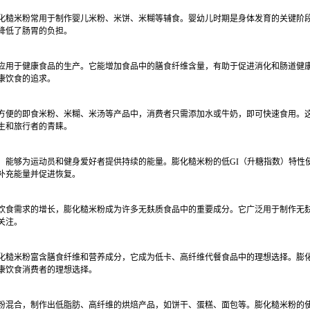
化糙米粉常用于制作婴儿米粉、米饼、米糊等辅食。婴幼儿时期是身体发育的关键阶
降低了肠胃的负担。
应用于健康食品的生产。它能增加食品中的膳食纤维含量，有助于促进消化和肠道健
康饮食的追求。
方便的即食米粉、米糊、米汤等产品中，消费者只需添加水或牛奶，即可快速食用。
生和旅行者的青睐。
，能够为运动员和健身爱好者提供持续的能量。膨化糙米粉的低
GI
（升糖指数）特性
补充能量并促进恢复。
饮食需求的增长，膨化糙米粉成为许多无麸质食品中的重要成分。它广泛用于制作无
关注。
化糙米粉富含膳食纤维和营养成分，它成为低卡、高纤维代餐食品中的理想选择。膨
康饮食消费者的理想选择。
粉混合，制作出低脂肪、高纤维的烘焙产品，如饼干、蛋糕、面包等。膨化糙米粉的