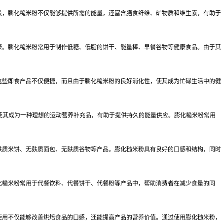
段，膨化糙米粉不仅能够提供所需的能量，还富含膳食纤维、矿物质和维生素，有助于
康。膨化糙米粉常用于制作低糖、低脂的饼干、能量棒、早餐谷物等健康食品。由于其
这些即食产品不仅便捷，而且由于膨化糙米粉的良好消化性，使其成为忙碌生活中的健
使其成为一种理想的运动营养补充品，有助于提供持久的能量供应。膨化糙米粉常用
麸质米饼、无麸质面包、无麸质谷物等产品。膨化糙米粉具有良好的口感和结构，同时
化糙米粉常用于代餐饮料、代餐饼干、代餐粉等产品中，帮助消费者在减少食量的同
使用不仅能够改善烘焙食品的口感，还能提高产品的营养价值。通过使用膨化糙米粉，