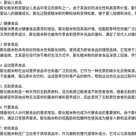
1.
婴幼儿食品
膨化糙米粉是婴幼儿食品中常见的原料之一。由于其良好的消化性和高营养价值，膨
婴幼儿的健康成长。膨化过程使糙米粉的颗粒结构变得松散，便于婴儿咀嚼和消化，
2.
健康食品
随着消费者对健康食品需求的增加，膨化糙米粉因其高纤维、低脂肪等特性而被广泛
天然的营养成分，膨化糙米粉也被用作零食和营养补充品的基料，满足了现代人对健
3.
即食食品
膨化糙米粉具有较好的吸水性和膨化结构，使其成为即食食品的理想选择。它常用于
康选择。尤其是在现代快节奏的生活方式中，膨化糙米粉的即食食品深受上班族、学
4.
运动营养食品
膨化糙米粉在运动营养食品中也有着广泛的应用。它作为一种优质的碳水化合物来源
于能量棒、蛋白质补充饮料、运动营养饮料等产品的制作，帮助运动员在运动过程中
5.
无麸质食品
膨化糙米粉是一种天然的无麸质原料，适合麸质过敏者或不耐受者食用。随着无麸质
能够提供其他谷物无法提供的膳食纤维和营养成分，因此受到了无麸质饮食者的高度
6.
代餐食品
随着现代人对代餐食品的需求增加，膨化糙米粉也成为代餐食品的重要原料。由于膨
时，满足日常营养需求。膨化糙米粉的低脂肪和低糖特性使其成为健身人群和追求健
7.
烘焙食品
膨化糙米粉还广泛应用于烘焙食品中，作为面粉的替代或增补成分。它可以与其他面