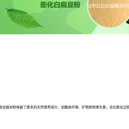
膨化糙米粉保留了更多的天然营养成分，如膳食纤维、矿物质和维生素，且在膨化过