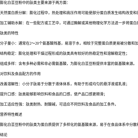
膨化白芸豆粉中的肽类主要来源于两方面：
天然蛋白质分解：膨化过程中，热处理和高压作用可能使部分蛋白质发生结构改变和
加工辅助水解：在一些配方或工艺中，可通过酶解或其他物理化学方法进一步将蛋白
肽类的特性
分子量小：通常在
2
～
20
个氨基酸残基，易溶于水，相较于完整蛋白质更易被分散和
结构稳定：膨化处理和干燥过程形成的肽类具有较好的热稳定性和溶解稳定性；
组成多样：含有多种必需和非必需氨基酸，为膨化白芸豆粉提供丰富的氨基酸来源。
对饮料及食品配方的作用
改善溶解性：小分子肽易于分散于液体体系，有助于形成均匀的悬浮液或乳液；
提升口感：肽类能够影响饮料和食品的口感，使产品口感更顺滑；
加工适应性强：肽类耐热、耐酸碱，可适应不同饮料及食品的加工条件。
营养特性概述
膨化白芸豆粉中的肽类为蛋白质提供了多样化的氨基酸来源，易于在食品体系中分散
结论