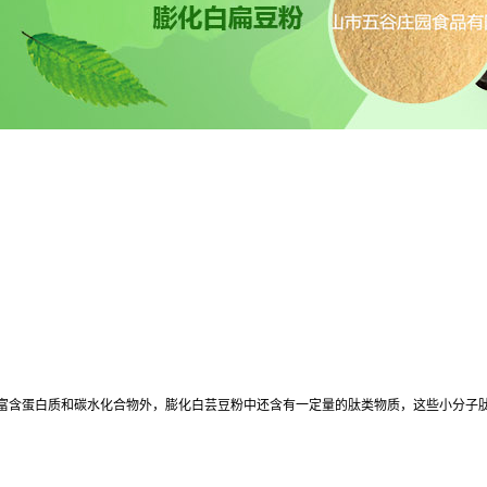
富含蛋白质和碳水化合物外，膨化白芸豆粉中还含有一定量的肽类物质，这些小分子