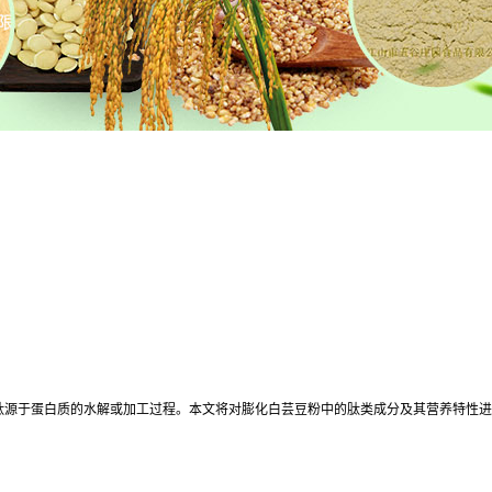
肽源于蛋白质的水解或加工过程。本文将对膨化白芸豆粉中的肽类成分及其营养特性进