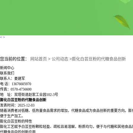
<
>
您当前的位置：
网站首页
>
公司动态
>
膨化白芸豆粉的代糖食品创新
新闻中心
联系我们
联系人：姜建军
电 话：13676605970
传真：0570-4756600
地 址：双塔街道赵家工业园102-3号
膨化白芸豆粉的代糖食品创新
发表时间：2025-12-03
随着消费者对低糖、低热量食品需求的增加，代糖食品成为食品创新的重要方向。膨
便于生产加工。
膨化白芸豆粉的特性
膨化工艺赋予白芸豆粉颗粒轻盈、疏松且易溶解，粉质均匀，便于与代糖和其他食品
代糖食品中的创新应用