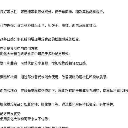
良好吸水性：可迅速吸收液体成分，便于与面粉、糖及其他配料混合。
可塑性强：适合多种烘焙工艺，如饼干、蛋糕、面包及膨化糕点。
改善口感：多孔结构增加烘焙食品的松脆感或蓬松度。
在烘焙食品中的应用方式
膨化大米粉在烘焙食品中可用于多种配方形式：
饼干和曲奇：可替代部分小麦粉，增加松脆感和轻盈口感。
蛋糕和松饼：通过部分替代或混合使用，改善蛋糕的蓬松性和松软质感。
面包和糕点：在酵母或膨松剂作用下，膨化粉有助于形成多孔结构，提高体积感和轻
膨化烘焙制品：如膨化棒、膨化饼干等，通过膨化粉保持低密度、轻脆特性。
配方开发优势
使用膨化大米粉可带来以下优势：