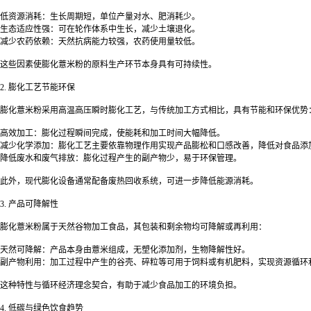
低资源消耗：生长周期短，单位产量对水、肥消耗少。
生态适应性强：可在轮作体系中生长，减少土壤退化。
减少农药依赖：天然抗病能力较强，农药使用量较低。
这些因素使膨化薏米粉的原料生产环节本身具有可持续性。
2. 膨化工艺节能环保
膨化薏米粉采用高温高压瞬时膨化工艺，与传统加工方式相比，具有节能和环保优势
高效加工：膨化过程瞬间完成，使能耗和加工时间大幅降低。
减少化学添加：膨化工艺主要依靠物理作用实现产品膨松和口感改善，降低对食品添
降低废水和废气排放：膨化过程产生的副产物少，易于环保管理。
此外，现代膨化设备通常配备废热回收系统，可进一步降低能源消耗。
3. 产品可降解性
膨化薏米粉属于天然谷物加工食品，其包装和剩余物均可降解或再利用：
天然可降解：产品本身由薏米组成，无塑化添加剂，生物降解性好。
副产物利用：加工过程中产生的谷壳、碎粒等可用于饲料或有机肥料，实现资源循环
这种特性与循环经济理念契合，有助于减少食品加工的环境负担。
4. 低碳与绿色饮食趋势