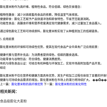
膨化薏米粉作为高纤维、植物性食品，符合低碳、绿色饮食理念：
植物性膳食：减少对高碳畜肉食品的依赖，降低温室气体排放。
便捷即食：膨化工艺赋予产品快速冲泡和即食特性，节省烹饪能源消耗。
功能性食品：高膳食纤维和营养密度满足现代健康需求，减少过量加工食品摄入。
通过绿色膨化工艺和可持续原料，膨化薏米粉实现了从种植到加工的低碳链条。
5. 应用前景
膨化薏米粉的环保和可持续性优势，使其在现代食品产业中具有广泛应用前景：
健康代餐与营养补充品：为消费者提供绿色、低碳的膳食选择。
功能零食与谷物饮品：符合绿色、健康消费趋势。
有机与绿色食品认证：可结合有机种植与环保加工，实现市场高附加值产品开发。
结论
膨化薏米粉不仅在营养和健康方面具有优势，其生产和加工过程也体现了显著的环保
健康与可持续食品需求的增加，膨化薏米粉在市场上的潜力将持续扩大。 ��♻️��
上一篇：
膨化薏米粉的高纤维优势
下一篇：
膨化薏米粉的抗氧化特性
相关新闻：
食品级膨化大麦粉