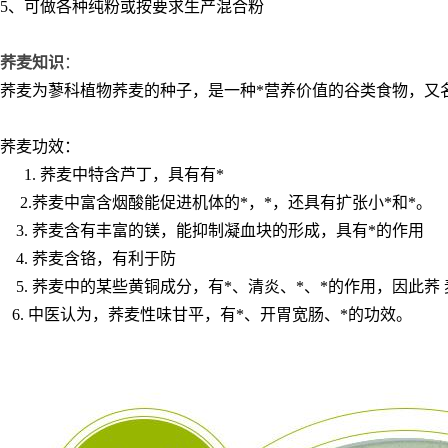
5
、可做各种纯粉或按要求生产混合粉
荞麦知识
：
荞麦为蓼科植物荞麦的种子，是一种*营养价值的谷类食物，又
荞麦功效：
1. 荞麦中特含芦丁，具有有*
2.荞麦中富含烟酸能促进机体的*，*，还具有扩张小*和*。
3. 荞麦含有丰富的镁，能抑制凝血块的形成，具有*的作用
4. 荞麦含铬，有利于防
5. 荞麦中的某些黄铜成分，有*、清炎、*、*的作用，因此荞 
6. 中医认为，荞麦性味甘平，有*、开胃宽肠、*的功效。