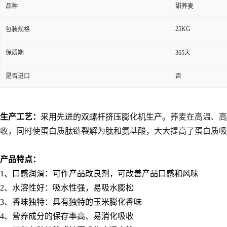
品种
甜荞麦
25KG
包装规格
保质期
365天
是否进口
否
生产工艺：
采用先进的双螺杆挤压膨化机生产。
荞麦在高温、高
收，同时使蛋白质肽链裂解为肽和氨基酸，大大提高了蛋白质吸
产品特点：
1
、口感润滑：可作产品改良剂，可改善产品口感和风味
2
、水溶性好：吸水性强，易吸水膨松
3
、香味独特：具有独特的玉米膨化香味
4
、营养成分的保存率高、易消化吸收