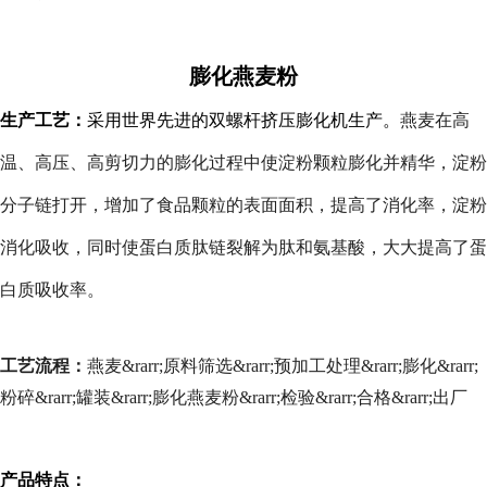
膨化燕麦粉
生产工艺：
采用世界先进的双螺杆挤压膨化机生产。
燕麦在高
温、高压、高剪切力的膨化过程中使淀粉颗粒膨化并精华，淀粉
分子链打开，增加了食品颗粒的表面面积，提高了消化率，淀粉
消化吸收，同时使蛋白质肽链裂解为肽和氨基酸，大大提高了蛋
白质吸收率。
工艺流程：
燕麦&rarr;原料筛选&rarr;预加工处理&rarr;膨化&rarr;
粉碎&rarr;罐装&rarr;膨化燕麦粉&rarr;检验&rarr;合格&rarr;出厂
产品特点：