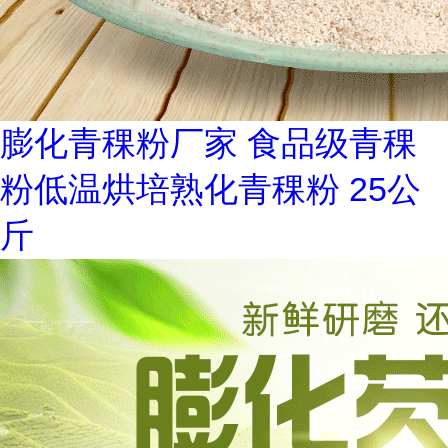
膨化青稞粉厂家 食品级青稞
粉低温烘培熟化青稞粉 25公
斤