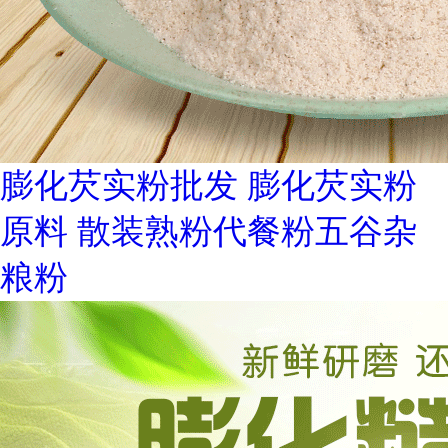
膨化芡实粉批发 膨化芡实粉
原料 散装熟粉代餐粉五谷杂
粮粉