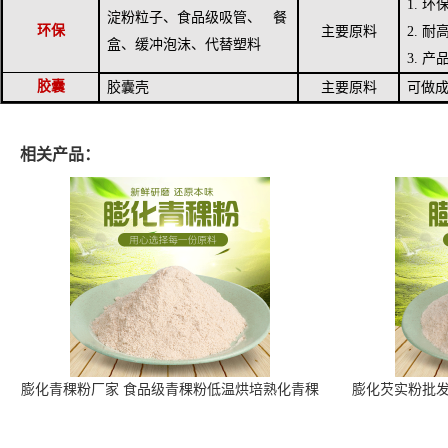
1.
环
淀粉粒子、食品级吸管、 餐
环保
主要原料
2.
耐
盒、缓冲泡沫、代替塑料
3.
产
胶囊
胶囊壳
主要原料
可做
相关产品：
膨化青稞粉厂家 食品级青稞粉低温烘培熟化青稞
膨化芡实粉批发
粉 25公斤