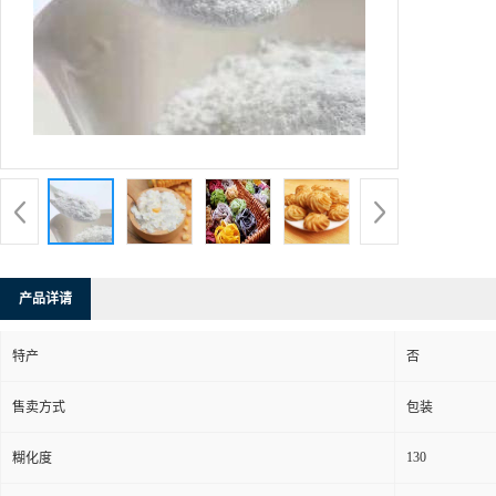
产品详请
特产
否
售卖方式
包装
130
糊化度