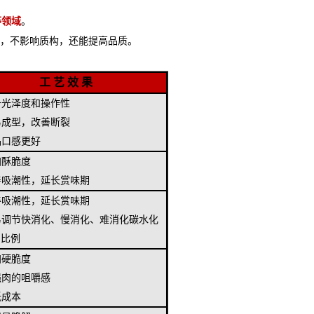
等领域
。
显，不影响质构，还能提高品质。
工 艺 效 果
升光泽度和操作性
易成型，改善断裂
品口感更好
加酥脆度
善吸潮性，延长赏味期
善吸潮性，延长赏味期
易调节快消化、慢消化、难消化碳水化
的比例
加硬脆度
强肉的咀嚼感
低成本