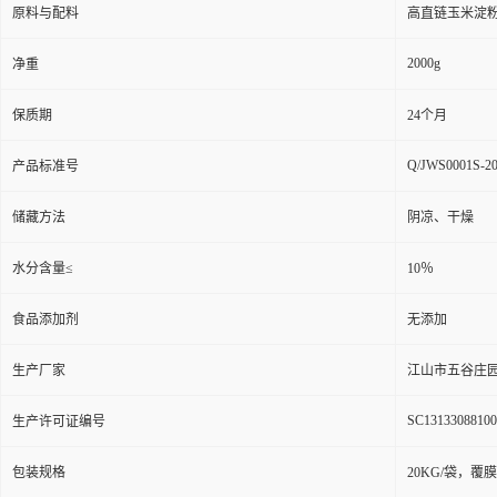
原料与配料
高直链玉米淀
2000g
净重
保质期
24个月
Q/JWS0001S-2
产品标准号
储藏方法
阴凉、干燥
水分含量≤
10％
食品添加剂
无添加
生产厂家
江山市五谷庄
SC13133088100
生产许可证编号
包装规格
20KG/袋，覆