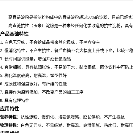
高直链淀粉是指淀粉构成中的直链淀粉超过
50%的淀粉，目前已经
高直链抗性（玉米）淀粉是一种未经任何化学改造的抗性淀粉，具有
产品基础特性
1.
白色无异味，不会给成品带来其它风味，不喧宾夺主
2.
慢消化特性
，不产生抗性
，餐后血糖不会大幅度上升或下降，比较平
3.
长时间提供能量，增强并延长饱腹感
4.
爽滑细腻，具有抗润胀性，不易溶于水
，黏度很低，固体饮料中可防
5.
糊化温度较高，耐高温
，塑型性好
6.
成膜性和强度很好，有纤维的性能
7.
直接作为原料添加，不改变产品的加工工序
8.
具有包埋特性
应用特性
营养特性：
抗性淀粉、慢消化、增强饱腹感、延长供能、不产生抵抗
物理特性：
白色无异味、不易吸潮、耐高温、爽滑细腻、粘度低、耐高压