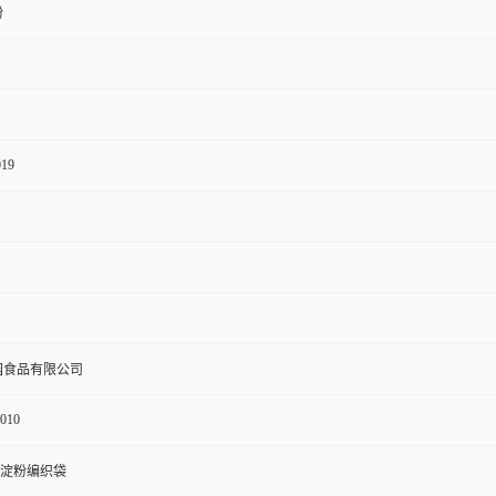
粉
019
园食品有限公司
010
膜淀粉编织袋