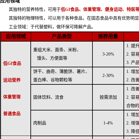
应用领域
其独特的营养特性，可用于
低
GI食品、体重管理、健身运动、特医
其独特的物理特性，可以用于各种食品，在固态食品中具有优势明
工业领域：于代替塑料，做环保可降解产品。
应用领域
产品类型
推荐用量
1.
提
重组大米、面条、米粉、
3-20%
2.
容
馒头、方便面等
3.
产
低GI食品
饼干、曲奇、薄脆饼、薯片、
1.
增
2-30%
蛋白棒、谷物颗粒等
2.
改
运动营养
1.
改
体重管理
固体饮料、流食
按需添加
2.
容
合物
普通食品
1.
增
肉制品
1-4%
2.
增
3.
降