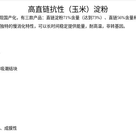
高直链抗性（玉米）淀粉
实现国产化，有三款产品：直链淀粉71%含量（达到73%）、直链56%含
独特的慢消化特性，可以长时间稳定提供能量，耐高温，非转基因。
稳
止吸潮结块
、成膜性