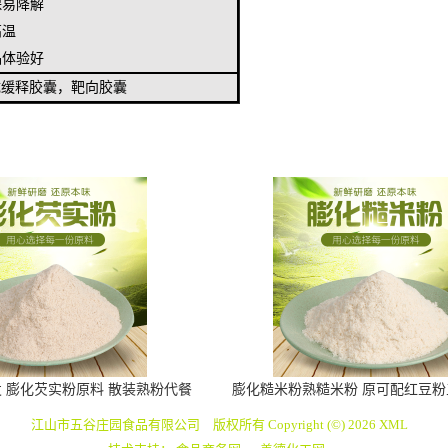
保易降解
高温
品体验好
成缓释胶囊，靶向胶囊
 膨化芡实粉原料 散装熟粉代餐
膨化糙米粉熟糙米粉 原可配红豆
粉五谷杂粮粉
低温烘焙技术
江山市五谷庄园食品有限公司
版权所有 Copyright (©) 2026
XML