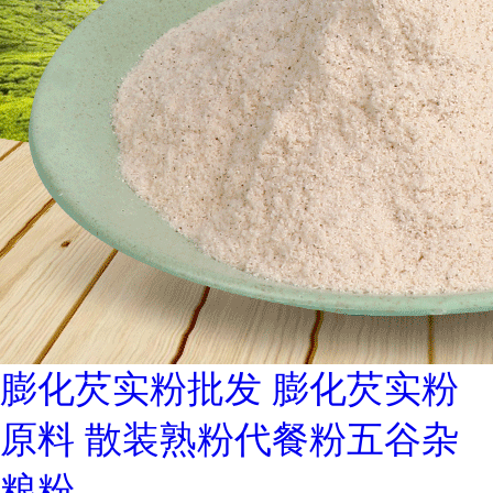
膨化芡实粉批发 膨化芡实粉
原料 散装熟粉代餐粉五谷杂
粮粉