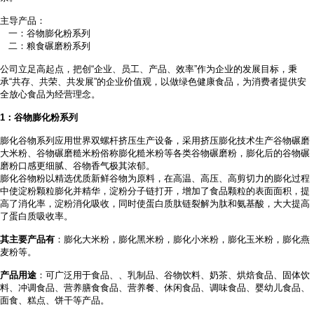
主导产品：
一：谷物膨化粉系列
二：粮食碾磨粉系列
公司立足高起点，把创
“企业、员工、产品、效率”作为企业的发展目标，秉
承“共存、共荣、共发展”的企业价值观，以做绿色健康食品，为消费者提供安
全放心食品为经营理念。
1
：谷物膨化粉系列
膨化谷物系列应用世界双螺杆挤压生产设备，采用挤压膨化技术生产谷物碾磨
大米粉、谷物碾磨糙米粉俗称膨化糙米粉等各类谷物碾磨粉，膨化后的谷物碾
磨粉口感更细腻、谷物香气极其浓郁。
膨化谷物粉以精选优质新鲜谷物为原料，在高温、高压、高剪切力的膨化过程
中使淀粉颗粒膨化并精华，淀粉分子链打开，增加了食品颗粒的表面面积，提
高了消化率，淀粉消化吸收，同时使蛋白质肽链裂解为肽和氨基酸，大大提高
了蛋白质吸收率。
其主要产品有
：膨化大米粉，膨化黑米粉，膨化小米粉，膨化玉米粉，膨化燕
麦粉等。
产品用途
：可广泛用于食品、
、乳制品、谷物饮料、奶茶、烘焙食品、固体饮
料、冲调食品、营养膳食食品、营养餐、休闲食品、调味食品、婴幼儿食品、
面食、糕点、饼干等产品。