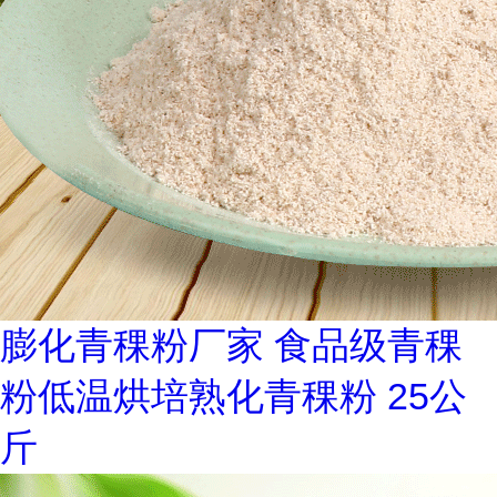
膨化青稞粉厂家 食品级青稞
粉低温烘培熟化青稞粉 25公
斤