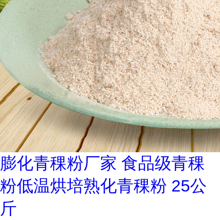
膨化青稞粉厂家 食品级青稞
粉低温烘培熟化青稞粉 25公
斤