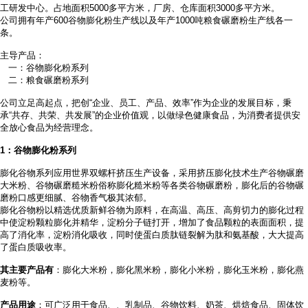
工研发中心。占地面积
5000多平方米，厂房、仓库面积3000多平方米。
公司拥有年产
600谷物膨化粉生产线以及年产1000吨粮食碾磨粉生产线各一
条。
主导产品：
一：谷物膨化粉系列
二：粮食碾磨粉系列
公司立足高起点，把创
“企业、员工、产品、效率”作为企业的发展目标，秉
承“共存、共荣、共发展”的企业价值观，以做绿色健康食品，为消费者提供安
全放心食品为经营理念。
1
：谷物膨化粉系列
膨化谷物系列应用世界双螺杆挤压生产设备，采用挤压膨化技术生产谷物碾磨
大米粉、谷物碾磨糙米粉俗称膨化糙米粉等各类谷物碾磨粉，膨化后的谷物碾
磨粉口感更细腻、谷物香气极其浓郁。
膨化谷物粉以精选优质新鲜谷物为原料，在高温、高压、高剪切力的膨化过程
中使淀粉颗粒膨化并精华，淀粉分子链打开，增加了食品颗粒的表面面积，提
高了消化率，淀粉消化吸收，同时使蛋白质肽链裂解为肽和氨基酸，大大提高
了蛋白质吸收率。
其主要产品有
：膨化大米粉，膨化黑米粉，膨化小米粉，膨化玉米粉，膨化燕
麦粉等。
产品用途
：可广泛用于食品、
、乳制品、谷物饮料、奶茶、烘焙食品、固体饮