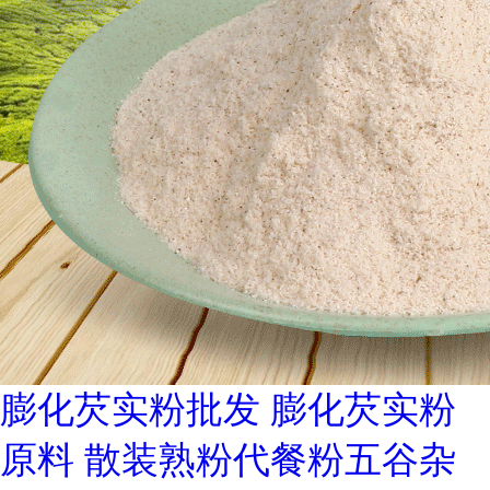
膨化芡实粉批发 膨化芡实粉
原料 散装熟粉代餐粉五谷杂