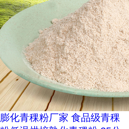
膨化青稞粉厂家 食品级青稞