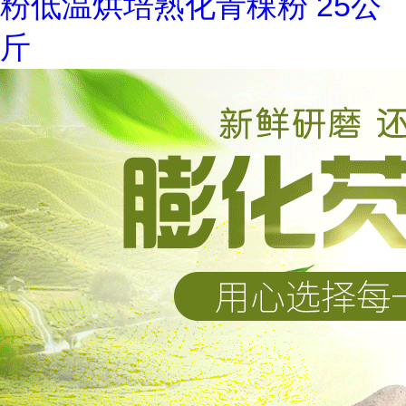
粉低温烘培熟化青稞粉 25公
斤