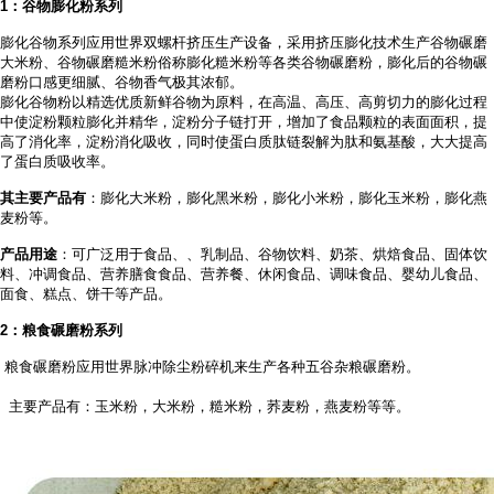
1
：谷物膨化粉系列
膨化谷物系列应用世界双螺杆挤压生产设备，采用挤压膨化技术生产谷物碾磨
大米粉、谷物碾磨糙米粉俗称膨化糙米粉等各类谷物碾磨粉，膨化后的谷物碾
磨粉口感更细腻、谷物香气极其浓郁。
膨化谷物粉以精选优质新鲜谷物为原料，在高温、高压、高剪切力的膨化过程
中使淀粉颗粒膨化并精华，淀粉分子链打开，增加了食品颗粒的表面面积，提
高了消化率，淀粉消化吸收，同时使蛋白质肽链裂解为肽和氨基酸，大大提高
了蛋白质吸收率。
其主要产品有
：膨化大米粉，膨化黑米粉，膨化小米粉，膨化玉米粉，膨化燕
麦粉等。
产品用途
：可广泛用于食品、
、乳制品、谷物饮料、奶茶、烘焙食品、固体饮
料、冲调食品、营养膳食食品、营养餐、休闲食品、调味食品、婴幼儿食品、
面食、糕点、饼干等产品。
2
：粮食碾磨粉系列
粮食碾磨粉应用世界脉冲除尘粉碎机来生产各种五谷杂粮碾磨粉。
主要产品有：玉米粉，大米粉，糙米粉，荞麦粉，燕麦粉等等。