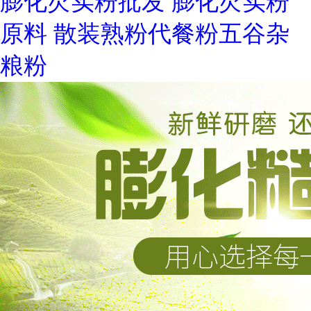
膨化芡实粉批发 膨化芡实粉
原料 散装熟粉代餐粉五谷杂
粮粉