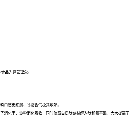
心食品为经营理念。
磨粉口感更细腻、谷物香气极其浓郁。
高了消化率，淀粉消化吸收，同时使蛋白质肽链裂解为肽和氨基酸，大大提高了