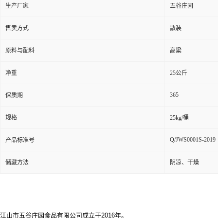
生产厂家
五谷庄园
售卖方式
散装
原料与配料
高粱
净重
25公斤
365
保质期
规格
25kg/桶
Q/JWS0001S-2019
产品标准号
储藏方法
阴凉、干燥
江山市五谷庄园食品有限公司成立于2016年。