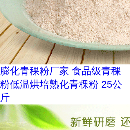
膨化青稞粉厂家 食品级青稞
粉低温烘培熟化青稞粉 25公
斤