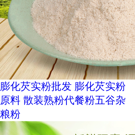
膨化芡实粉批发 膨化芡实粉
原料 散装熟粉代餐粉五谷杂
粮粉