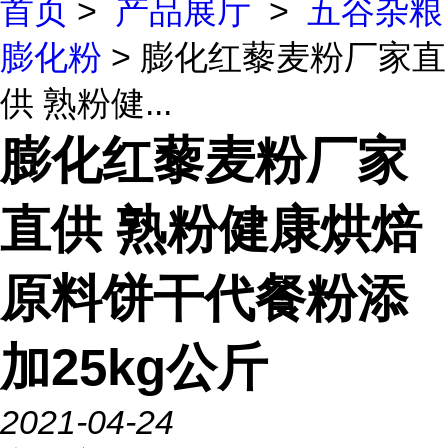
首页
>
产品展厅
>
五谷杂粮
膨化粉
> 膨化红藜麦粉厂家直
供 熟粉健...
膨化红藜麦粉厂家
直供 熟粉健康烘焙
原料饼干代餐粉添
加25kg公斤
2021-04-24