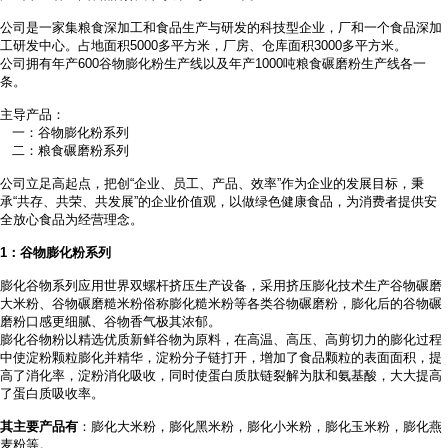
公司是一家集粮食深加工和食品生产与研发的科技型企业，厂和一个食品深加
工研发中心。占地面积
5000多平方米，厂房、仓库面积3000多平方米。
公司拥有年产
600谷物膨化粉生产线以及年产1000吨粮食碾磨粉生产线各一
条。
主导产品：
一：谷物膨化粉系列
二：粮食碾磨粉系列
公司立足高起点，把创
“企业、员工、产品、效率”作为企业的发展目标，秉
承“共存、共荣、共发展”的企业价值观，以做绿色健康食品，为消费者提供安
全放心食品为经营理念。
1
：谷物膨化粉系列
膨化谷物系列应用世界双螺杆挤压生产设备，采用挤压膨化技术生产谷物碾磨
大米粉、谷物碾磨糙米粉俗称膨化糙米粉等各类谷物碾磨粉，膨化后的谷物碾
磨粉口感更细腻、谷物香气极其浓郁。
膨化谷物粉以精选优质新鲜谷物为原料，在高温、高压、高剪切力的膨化过程
中使淀粉颗粒膨化并精华，淀粉分子链打开，增加了食品颗粒的表面面积，提
高了消化率，淀粉消化吸收，同时使蛋白质肽链裂解为肽和氨基酸，大大提高
了蛋白质吸收率。
其主要产品有
：膨化大米粉，膨化黑米粉，膨化小米粉，膨化玉米粉，膨化燕
麦粉等。