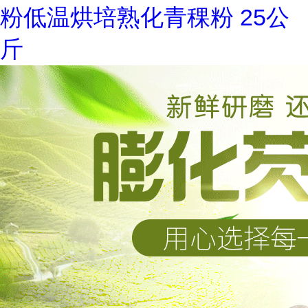
粉低温烘培熟化青稞粉 25公
斤