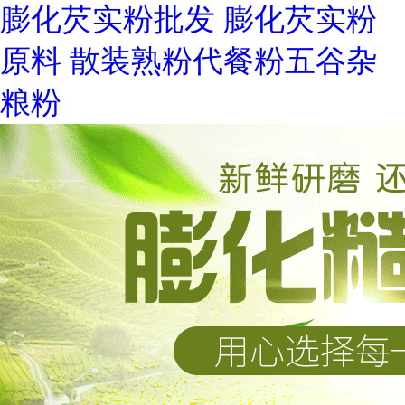
膨化芡实粉批发 膨化芡实粉
原料 散装熟粉代餐粉五谷杂
粮粉