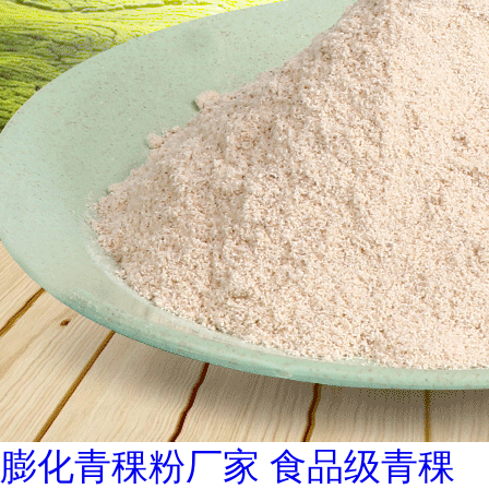
膨化青稞粉厂家 食品级青稞