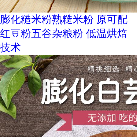
膨化糙米粉熟糙米粉 原可配
红豆粉五谷杂粮粉 低温烘焙
技术