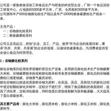
公司是一家集粮食深加工和食品生产与研发的科技型企业，厂和一个食品深加
工研发中心。占地面积
5000多平方米，厂房、仓库面积3000多平方米。
公司拥有年产
600谷物膨化粉生产线以及年产1000吨粮食碾磨粉生产线各一
条。
主导产品：
一：谷物膨化粉系列
二：粮食碾磨粉系列
公司立足高起点，把创
“企业、员工、产品、效率”作为企业的发展目标，秉
承“共存、共荣、共发展”的企业价值观，以做绿色健康食品，为消费者提供安
全放心食品为经营理念。
1
：谷物膨化粉系列
膨化谷物系列应用世界双螺杆挤压生产设备，采用挤压膨化技术生产谷物碾磨
大米粉、谷物碾磨糙米粉俗称膨化糙米粉等各类谷物碾磨粉，膨化后的谷物碾
磨粉口感更细腻、谷物香气极其浓郁。
膨化谷物粉以精选优质新鲜谷物为原料，在高温、高压、高剪切力的膨化过程
中使淀粉颗粒膨化并精华，淀粉分子链打开，增加了食品颗粒的表面面积，提
高了消化率，淀粉消化吸收，同时使蛋白质肽链裂解为肽和氨基酸，大大提高
了蛋白质吸收率。
其主要产品有
：膨化大米粉，膨化黑米粉，膨化小米粉，膨化玉米粉，膨化燕
麦粉等。