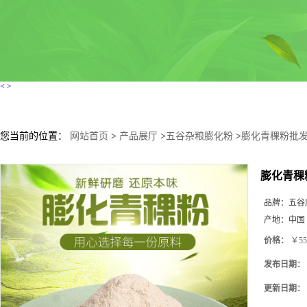
<
>
您当前的位置：
网站首页
>
产品展厅
>
五谷杂粮膨化粉
>
膨化青稞粉批发
膨化青稞
品牌：
五谷
产地：
中国
价格：
￥55
发布日期：
更新日期：