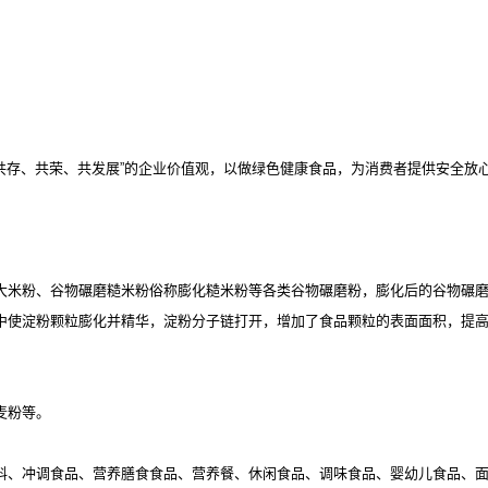
“共存、共荣、共发展”的企业价值观，以做绿色健康食品，为消费者提供安全放
大米粉、谷物碾磨糙米粉俗称膨化糙米粉等各类谷物碾磨粉，膨化后的谷物碾
中使淀粉颗粒膨化并精华，淀粉分子链打开，增加了食品颗粒的表面面积，提
麦粉等。
料、冲调食品、营养膳食食品、营养餐、休闲食品、调味食品、婴幼儿食品、