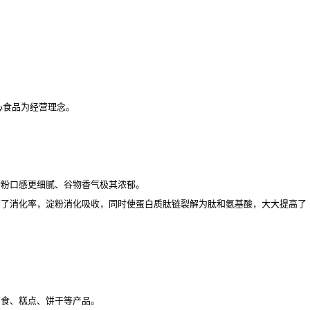
心食品为经营理念。
磨粉口感更细腻、谷物香气极其浓郁。
高了消化率，淀粉消化吸收，同时使蛋白质肽链裂解为肽和氨基酸，大大提高了
面食、糕点、饼干等产品。