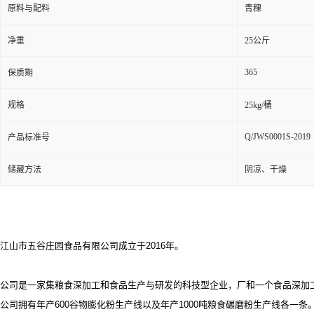
原料与配料
青稞
净重
25公斤
365
保质期
规格
25kg/桶
Q/JWS0001S-2019
产品标准号
储藏方法
阴凉、干燥
江山市五谷庄园食品有限公司成立于2016年。
公司是一家集粮食深加工和食品生产与研发的科技型企业，厂和一个食品深加
公司拥有年产
600谷物膨化粉生产线以及年产1000吨粮食碾磨粉生产线各一条