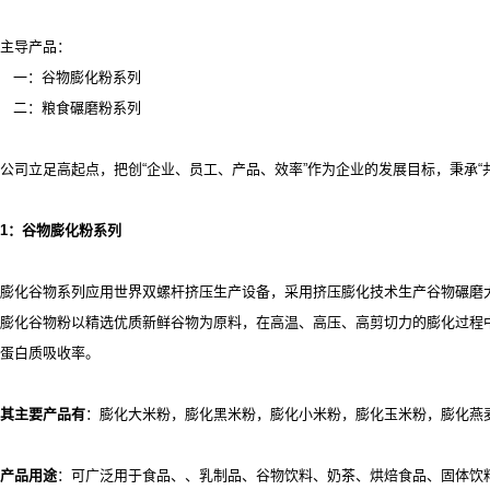
主导产品：
一：谷物膨化粉系列
二：粮食碾磨粉系列
公司立足高起点，把创
“企业、员工、产品、效率”作为企业的发展目标，秉承
1
：谷物膨化粉系列
膨化谷物系列应用世界双螺杆挤压生产设备，采用挤压膨化技术生产谷物碾磨
膨化谷物粉以精选优质新鲜谷物为原料，在高温、高压、高剪切力的膨化过程
蛋白质吸收率。
其主要产品有
：膨化大米粉，膨化黑米粉，膨化小米粉，膨化玉米粉，膨化燕
产品用途
：可广泛用于食品、
、乳制品、谷物饮料、奶茶、烘焙食品、固体饮